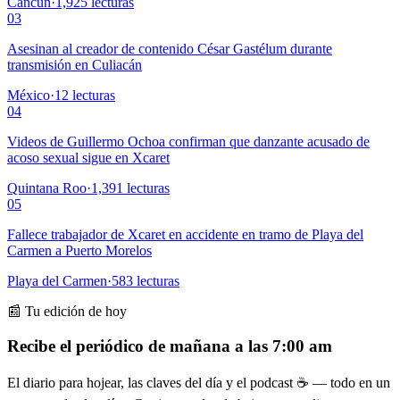
Cancún
·
1,925
lecturas
03
Asesinan al creador de contenido César Gastélum durante
transmisión en Culiacán
México
·
12
lecturas
04
Videos de Guillermo Ochoa confirman que danzante acusado de
acoso sexual sigue en Xcaret
Quintana Roo
·
1,391
lecturas
05
Fallece trabajador de Xcaret en accidente en tramo de Playa del
Carmen a Puerto Morelos
Playa del Carmen
·
583
lecturas
📰 Tu edición de hoy
Recibe el periódico de mañana a las 7:00 am
El diario para hojear, las claves del día y el podcast ☕ — todo en un