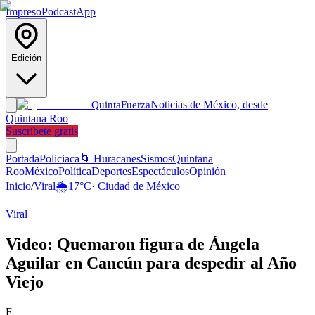
Impreso
Podcast
App
Edición
Noticias de México, desde
Quinta
Fuerza
Quintana Roo
Suscríbete gratis
Portada
Policiaca
🌀 Huracanes
Sismos
Quintana
Roo
México
Política
Deportes
Espectáculos
Opinión
Inicio
/
Viral
🌦️
17
°C
·
Ciudad de México
Viral
Video: Quemaron figura de Ángela
Aguilar en Cancún para despedir al Año
Viejo
F