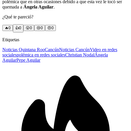
polémica que en otras ocasiones debido a que esta vez le tocó ser
quemada a
Ángela Aguilar
.
¿Qué te pareció?
🔥
0
👍
0
😲
0
😢
0
😠
0
Etiquetas
Noticias Quintana Roo
Cancún
Noticias Cancún
Video en redes
sociales
polémica en redes sociales
Christian Nodal
Ángela
Aguilar
Pepe Aguilar