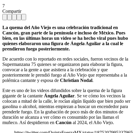
7
Compartir
La quema del Año Viejo es una celebración tradicional en
Cancún, gran parte de la península e incluso de México. Pues
bien, en las últimas horas un video se ha hecho viral pues hubo
quienes elaboraron una figura de Ángela Aguilar a la cual le
prendieron fuego posteriormente.
De acuerdo con lo reportado en redes sociales, fueron vecinos de la
Supermanzana 75 quienes se organizaron para elaborar la figura,
convocar a la gente a que asistiera a la celebración y que
posteriormente le prendió fuego al Año Viejo que representaba a la
polémica cantante y esposa de
Christian Nodal
.
Este es uno de los videos difundidos sobre la quema de la figura
gigante de la cantante
Ángela Aguilar
. Se ve cómo los vecinos la
colocan a mitad de la calle, le rocían algún líquido que bien pudo ser
gasolina o alcohol, mientras empiezan a buscar un encendedor para
prenderle fuego. En la grabación de poco más de dos minutos de
duración se alcanza a ver cómo es consumido por las llamas el
muñeco. Así despidieron en
Cancún
al 2024, el Año Viejo.
https://twitter.com/QuintaFuerzaMX/status/187520799533796