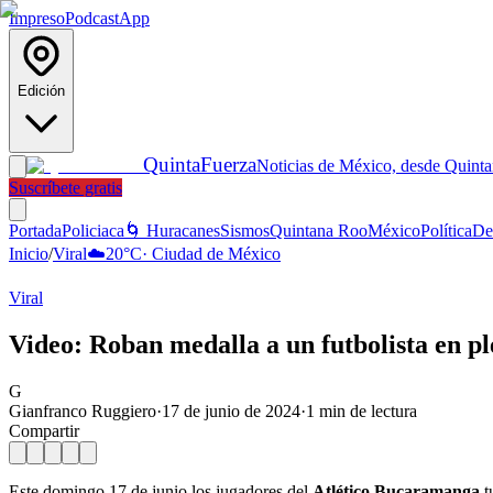
Impreso
Podcast
App
Edición
Quinta
Fuerza
Noticias de México, desde Quint
Suscríbete gratis
Portada
Policiaca
🌀 Huracanes
Sismos
Quintana Roo
México
Política
De
Inicio
/
Viral
☁️
20
°C
·
Ciudad de México
Viral
Video: Roban medalla a un futbolista en p
G
Gianfranco Ruggiero
·
17 de junio de 2024
·
1
min de lectura
Compartir
Este domingo 17 de junio los jugadores del
Atlético Bucaramanga
t