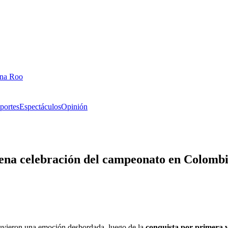
ana Roo
portes
Espectáculos
Opinión
lena celebración del campeonato en Colomb
uvieron una emoción desbordada, luego de la
conquista por primera v