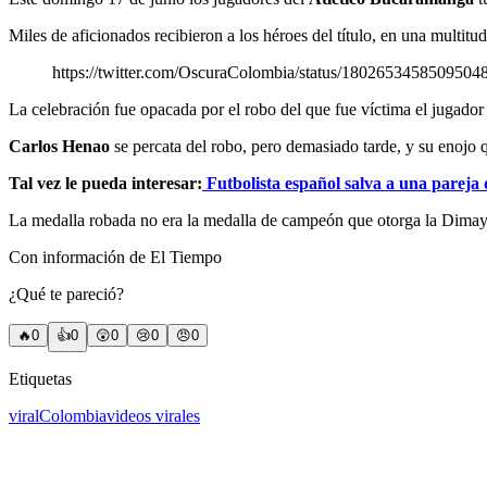
Miles de aficionados recibieron a los héroes del título, en una multitu
https://twitter.com/OscuraColombia/status/1802653458509504
La celebración fue opacada por el robo del que fue víctima el jugado
Carlos Henao
se percata del robo, pero demasiado tarde, y su enojo q
Tal vez le pueda interesar:
Futbolista español salva a una pareja 
La medalla robada no era la medalla de campeón que otorga la Dimayor,
Con información de El Tiempo
¿Qué te pareció?
🔥
0
👍
0
😲
0
😢
0
😠
0
Etiquetas
viral
Colombia
videos virales