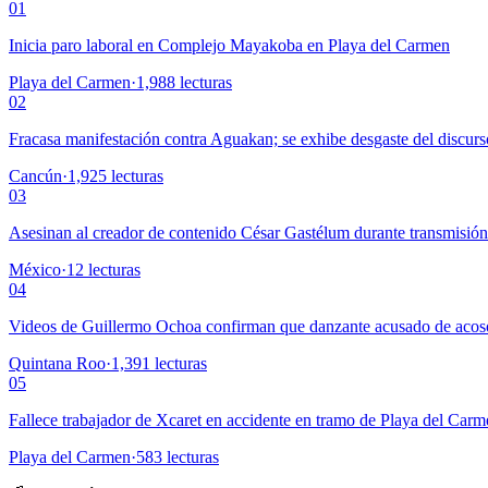
01
Inicia paro laboral en Complejo Mayakoba en Playa del Carmen
Playa del Carmen
·
1,988
lecturas
02
Fracasa manifestación contra Aguakan; se exhibe desgaste del discurs
Cancún
·
1,925
lecturas
03
Asesinan al creador de contenido César Gastélum durante transmisió
México
·
12
lecturas
04
Videos de Guillermo Ochoa confirman que danzante acusado de acoso
Quintana Roo
·
1,391
lecturas
05
Fallece trabajador de Xcaret en accidente en tramo de Playa del Car
Playa del Carmen
·
583
lecturas