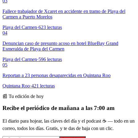
03
Fallece trabajador de Xcaret en accidente en tramo de Playa del
Carmen a Puerto Morelos
Playa del Carmen
·
623
lecturas
04
Denuncian caso de presunto acoso en hotel BlueBay Grand
Esmeralda de Playa del Carmen
Playa del Carmen
·
596
lecturas
05
Reportan a 23 personas desaparecidas en Quintana Roo
Quintana Roo
·
421
lecturas
📰 Tu edición de hoy
Recibe el periódico de mañana a las 7:00 am
El diario para hojear, las claves del día y el podcast ☕ — todo en un
correo, todos los días. Gratis, y te das de baja con un clic.