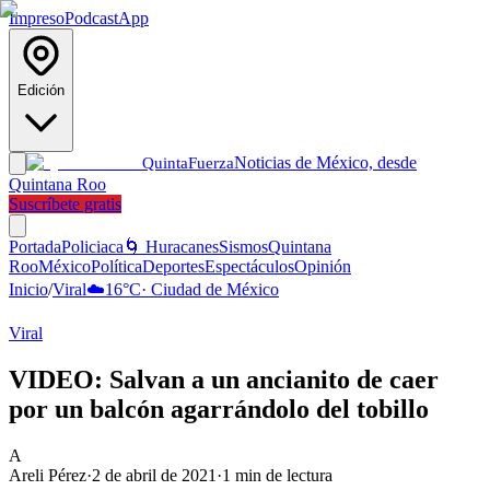
Impreso
Podcast
App
Edición
Noticias de México, desde
Quinta
Fuerza
Quintana Roo
Suscríbete gratis
Portada
Policiaca
🌀 Huracanes
Sismos
Quintana
Roo
México
Política
Deportes
Espectáculos
Opinión
Inicio
/
Viral
☁️
16
°C
·
Ciudad de México
Viral
VIDEO: Salvan a un ancianito de caer
por un balcón agarrándolo del tobillo
A
Areli Pérez
·
2 de abril de 2021
·
1
min de lectura