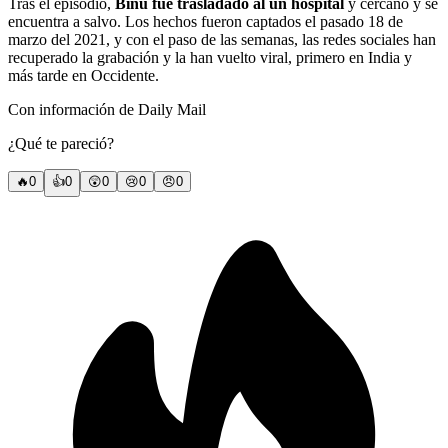
Tras el episodio,
Binu fue trasladado al un hospital
y cercano y se
encuentra a salvo. Los hechos fueron captados el pasado 18 de
marzo del 2021, y con el paso de las semanas, las redes sociales han
recuperado la grabación y la han vuelto viral, primero en India y
más tarde en Occidente.
Con información de Daily Mail
¿Qué te pareció?
🔥
0
👍
0
😲
0
😢
0
😠
0