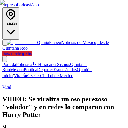
Impreso
Podcast
App
Edición
Noticias de México, desde
Quinta
Fuerza
Quintana Roo
Suscríbete gratis
Portada
Policiaca
🌀 Huracanes
Sismos
Quintana
Roo
México
Política
Deportes
Espectáculos
Opinión
Inicio
/
Viral
🌤️
13
°C
·
Ciudad de México
Viral
VIDEO: Se viraliza un oso perezoso
"volador" y en redes lo comparan con
Harry Potter
M