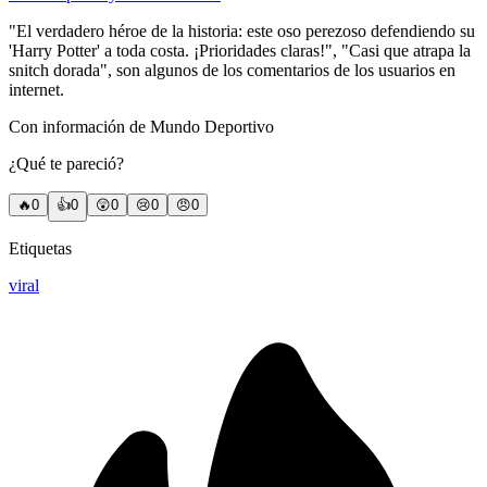
"El verdadero héroe de la historia: este oso perezoso defendiendo su
'Harry Potter' a toda costa. ¡Prioridades claras!", "Casi que atrapa la
snitch dorada", son algunos de los comentarios de los usuarios en
internet.
Con información de Mundo Deportivo
¿Qué te pareció?
🔥
0
👍
0
😲
0
😢
0
😠
0
Etiquetas
viral