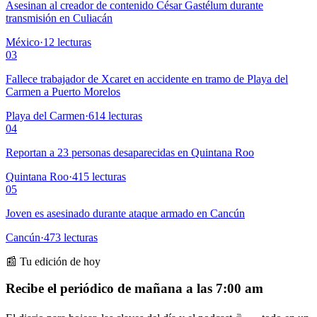
Asesinan al creador de contenido César Gastélum durante
transmisión en Culiacán
México
·
12
lecturas
03
Fallece trabajador de Xcaret en accidente en tramo de Playa del
Carmen a Puerto Morelos
Playa del Carmen
·
614
lecturas
04
Reportan a 23 personas desaparecidas en Quintana Roo
Quintana Roo
·
415
lecturas
05
Joven es asesinado durante ataque armado en Cancún
Cancún
·
473
lecturas
📰 Tu edición de hoy
Recibe el periódico de mañana a las 7:00 am