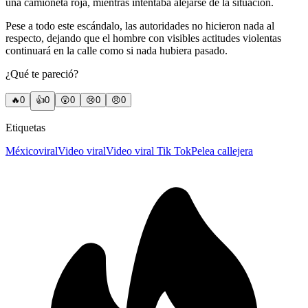
una camioneta roja, mientras intentaba alejarse de la situación.
Pese a todo este escándalo, las autoridades no hicieron nada al
respecto, dejando que el hombre con visibles actitudes violentas
continuará en la calle como si nada hubiera pasado.
¿Qué te pareció?
🔥
0
👍
0
😲
0
😢
0
😠
0
Etiquetas
México
viral
Video viral
Video viral Tik Tok
Pelea callejera