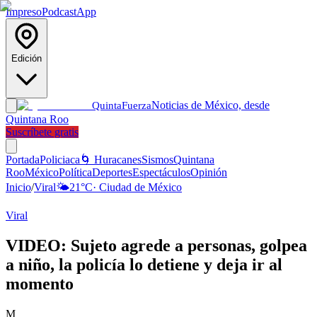
Impreso
Podcast
App
Edición
Noticias de México, desde
Quinta
Fuerza
Quintana Roo
Suscríbete gratis
Portada
Policiaca
🌀 Huracanes
Sismos
Quintana
Roo
México
Política
Deportes
Espectáculos
Opinión
Inicio
/
Viral
🌤️
21
°C
·
Ciudad de México
Viral
VIDEO: Sujeto agrede a personas, golpea
a niño, la policía lo detiene y deja ir al
momento
M