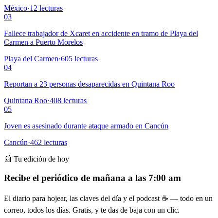
México
·
12
lecturas
03
Fallece trabajador de Xcaret en accidente en tramo de Playa del
Carmen a Puerto Morelos
Playa del Carmen
·
605
lecturas
04
Reportan a 23 personas desaparecidas en Quintana Roo
Quintana Roo
·
408
lecturas
05
Joven es asesinado durante ataque armado en Cancún
Cancún
·
462
lecturas
📰 Tu edición de hoy
Recibe el periódico de mañana a las 7:00 am
El diario para hojear, las claves del día y el podcast ☕ — todo en un
correo, todos los días. Gratis, y te das de baja con un clic.