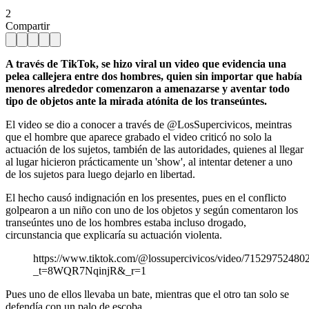
2
Compartir
A través de TikTok, se hizo viral un video que evidencia una
pelea callejera entre dos hombres, quien sin importar que había
menores alrededor comenzaron a amenazarse y aventar todo
tipo de objetos ante la mirada atónita de los transeúntes.
El video se dio a conocer a través de @LosSupercivicos, meintras
que el hombre que aparece grabado el video criticó no solo la
actuación de los sujetos, también de las autoridades, quienes al llegar
al lugar hicieron prácticamente un 'show', al intentar detener a uno
de los sujetos para luego dejarlo en libertad.
El hecho causó indignación en los presentes, pues en el conflicto
golpearon a un niño con uno de los objetos y según comentaron los
transeúntes uno de los hombres estaba incluso drogado,
circunstancia que explicaría su actuación violenta.
https://www.tiktok.com/@lossupercivicos/video/7152975248
_t=8WQR7NqinjR&_r=1
Pues uno de ellos llevaba un bate, mientras que el otro tan solo se
defendía con un palo de escoba.