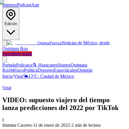
Impreso
Podcast
App
Edición
Noticias de México, desde
Quinta
Fuerza
Quintana Roo
Suscríbete gratis
Portada
Policiaca
🌀 Huracanes
Sismos
Quintana
Roo
México
Política
Deportes
Espectáculos
Opinión
Inicio
/
Viral
🌤️
13
°C
·
Ciudad de México
Viral
VIDEO: supuesto viajero del tiempo
lanza predicciones del 2022 por TikTok
I
Iriamna Caceres
·
11 de enero de 2022
·
2
min de lectura