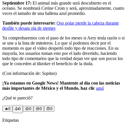
Septiembre 17:
El animal más grande será descubierto en el
océano. Se nombrará Cerine Croin y será, aproximadamente, cuatro
veces el tamaño de una ballena azul promedio.
También puede interesarte:
Oso polar pierde la cabeza durante
desfile y desata ola de memes
Ya comprobaremos con el paso de los meses si Aery tenía razón o si
se une a la lista de mitoteros. Lo que sí podemos decir por el
momento es que el video despertó todo tipo de reacciones. En su
mayoría, los usuarios toman esto por el lado divertido, haciendo
todo tipo de comentarios que la verdad dejan ver que son pocos los
que le conceden al tiktoker el beneficio de la duda.
(Con información de:
Sopitas
)
¡Ya estamos en Google News! Mantente al día con las noticias
más importantes de México y el Mundo, haz clic
aquí
¿Qué te pareció?
🔥
0
👍
0
😲
0
😢
0
😠
0
Etiquetas