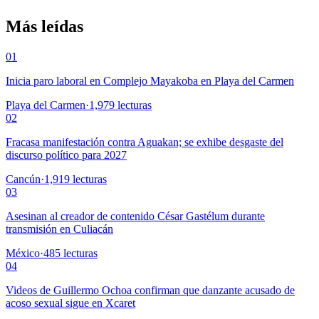
Más leídas
01
Inicia paro laboral en Complejo Mayakoba en Playa del Carmen
Playa del Carmen
·
1,979
lecturas
02
Fracasa manifestación contra Aguakan; se exhibe desgaste del
discurso político para 2027
Cancún
·
1,919
lecturas
03
Asesinan al creador de contenido César Gastélum durante
transmisión en Culiacán
México
·
485
lecturas
04
Videos de Guillermo Ochoa confirman que danzante acusado de
acoso sexual sigue en Xcaret