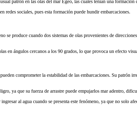
usual patrón en las olas del mar Egeo, las cuales tenían una formación 
n redes sociales, pues esta formación puede hundir embarcaciones.
eno se produce cuando dos sistemas de olas provenientes de direccione
 olas en ángulos cercanos a los 90 grados, lo que provoca un efecto visua
 pueden comprometer la estabilidad de las embarcaciones. Su patrón irre
igro, ya que su fuerza de arrastre puede empujarlos mar adentro, dificul
 ingresar al agua cuando se presenta este fenómeno, ya que no solo afecta