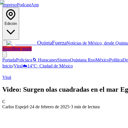
Impreso
Podcast
App
Edición
Quinta
Fuerza
Noticias de México, desde Quint
Suscríbete gratis
Portada
Policiaca
🌀 Huracanes
Sismos
Quintana Roo
México
Política
De
Inicio
/
Viral
☁️
14
°C
·
Ciudad de México
Viral
Video: Surgen olas cuadradas en el mar Eg
C
Carlos Espejel
·
24 de febrero de 2025
·
3
min de lectura