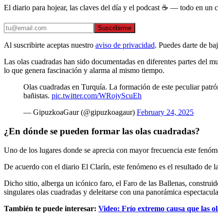
El diario para hojear, las claves del día y el podcast ☕ — todo en un co
Suscribirme
Al suscribirte aceptas nuestro
aviso de privacidad
. Puedes darte de ba
Las olas cuadradas han sido documentadas en diferentes partes del mu
lo que genera fascinación y alarma al mismo tiempo.
Olas cuadradas en Turquía. La formación de este peculiar patró
bañistas.
pic.twitter.com/WRojyScuEh
— GipuzkoaGaur (@gipuzkoagaur)
February 24, 2025
¿En dónde se pueden formar las olas cuadradas?
Uno de los lugares donde se aprecia con mayor frecuencia este fenómen
De acuerdo con el diario El Clarín, este fenómeno es el resultado de la
Dicho sitio, alberga un icónico faro, el Faro de las Ballenas, construi
singulares olas cuadradas y deleitarse con una panorámica espectacular
También te puede interesar:
Video: Frío extremo causa que las o