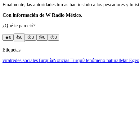
Finalmente, las autoridades turcas han instado a los pescadores y turi
Con información de W Radio México.
¿Qué te pareció?
🔥
0
👍
0
😲
0
😢
0
😠
0
Etiquetas
viral
redes sociales
Turquía
Noticias Turquía
fenómeno natural
Mar Ege