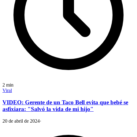
2
min
Viral
VIDEO: Gerente de un Taco Bell evita que bebé se
asfixiara: "Salvó la vida de mi hijo"
20 de abril de 2024
·