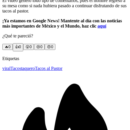
El video generó todo tipo de comentarios, pues el hombre regresó a
su mesa como si nada hubiera pasado a continuar disfrutando de sus
tacos al pastor.
¡Ya estamos en Google News! Mantente al día con las noticias
más importantes de México y el Mundo, haz clic
aquí
¿Qué te pareció?
🔥
0
👍
0
😲
0
😢
0
😠
0
Etiquetas
viral
Tacos
taquero
Tacos al Pastor