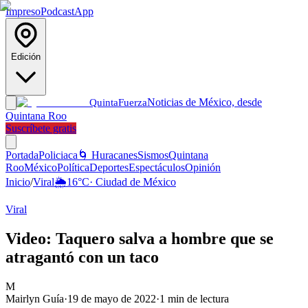
Impreso
Podcast
App
Edición
Noticias de México, desde
Quinta
Fuerza
Quintana Roo
Suscríbete gratis
Portada
Policiaca
🌀 Huracanes
Sismos
Quintana
Roo
México
Política
Deportes
Espectáculos
Opinión
Inicio
/
Viral
🌦️
16
°C
·
Ciudad de México
Viral
Video: Taquero salva a hombre que se
atragantó con un taco
M
Mairlyn Guía
·
19 de mayo de 2022
·
1
min de lectura