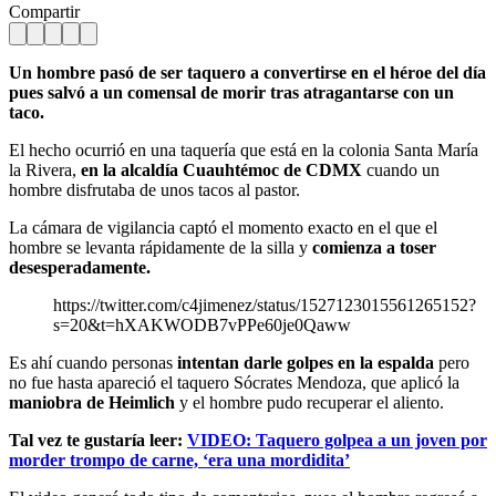
Compartir
Un hombre pasó de ser taquero a convertirse en el héroe del día
pues salvó a un comensal de morir tras atragantarse con un
taco.
El hecho ocurrió en una taquería que está en la colonia Santa María
la Rivera,
en la alcaldía Cuauhtémoc de CDMX
cuando un
hombre disfrutaba de unos tacos al pastor.
La cámara de vigilancia captó el momento exacto en el que el
hombre se levanta rápidamente de la silla y
comienza a toser
desesperadamente.
https://twitter.com/c4jimenez/status/1527123015561265152?
s=20&t=hXAKWODB7vPPe60je0Qaww
Es ahí cuando personas
intentan darle golpes en la espalda
pero
no fue hasta apareció el taquero Sócrates Mendoza, que aplicó la
maniobra de Heimlich
y el hombre pudo recuperar el aliento.
Tal vez te gustaría leer:
VIDEO: Taquero golpea a un joven por
morder trompo de carne, ‘era una mordidita’