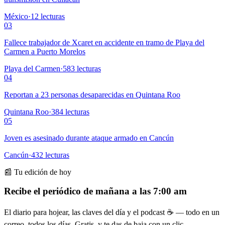
México
·
12
lecturas
03
Fallece trabajador de Xcaret en accidente en tramo de Playa del
Carmen a Puerto Morelos
Playa del Carmen
·
583
lecturas
04
Reportan a 23 personas desaparecidas en Quintana Roo
Quintana Roo
·
384
lecturas
05
Joven es asesinado durante ataque armado en Cancún
Cancún
·
432
lecturas
📰 Tu edición de hoy
Recibe el periódico de mañana a las 7:00 am
El diario para hojear, las claves del día y el podcast ☕ — todo en un
correo, todos los días. Gratis, y te das de baja con un clic.