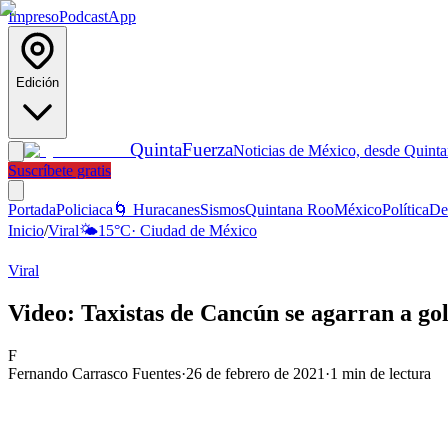
Impreso
Podcast
App
Edición
Quinta
Fuerza
Noticias de México, desde Quint
Suscríbete gratis
Portada
Policiaca
🌀 Huracanes
Sismos
Quintana Roo
México
Política
De
Inicio
/
Viral
🌤️
15
°C
·
Ciudad de México
Viral
Video: Taxistas de Cancún se agarran a gol
F
Fernando Carrasco Fuentes
·
26 de febrero de 2021
·
1
min de lectura