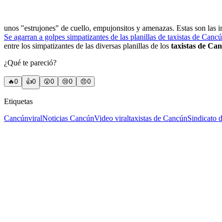
unos "estrujones" de cuello, empujonsitos y amenazas. Estas son las 
Se agarran a golpes simpatizantes de las planillas de taxistas de Canc
entre los simpatizantes de las diversas planillas de los
taxistas de Ca
¿Qué te pareció?
🔥
0
👍
0
😲
0
😢
0
😠
0
Etiquetas
Cancún
viral
Noticias Cancún
Video viral
taxistas de Cancún
Sindicato 