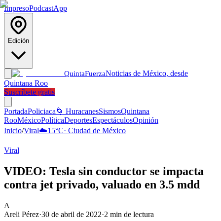
Impreso
Podcast
App
Edición
Noticias de México, desde
Quinta
Fuerza
Quintana Roo
Suscríbete gratis
Portada
Policiaca
🌀 Huracanes
Sismos
Quintana
Roo
México
Política
Deportes
Espectáculos
Opinión
Inicio
/
Viral
☁️
15
°C
·
Ciudad de México
Viral
VIDEO: Tesla sin conductor se impacta
contra jet privado, valuado en 3.5 mdd
A
Areli Pérez
·
30 de abril de 2022
·
2
min de lectura