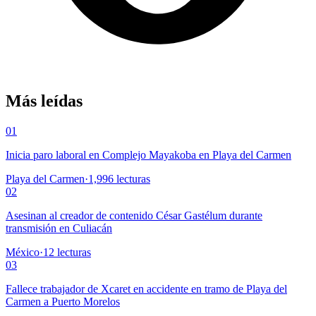
Más leídas
01
Inicia paro laboral en Complejo Mayakoba en Playa del Carmen
Playa del Carmen
·
1,996
lecturas
02
Asesinan al creador de contenido César Gastélum durante
transmisión en Culiacán
México
·
12
lecturas
03
Fallece trabajador de Xcaret en accidente en tramo de Playa del
Carmen a Puerto Morelos