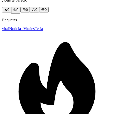
¿Qué te pareció?
🔥
0
👍
0
😲
0
😢
0
😠
0
Etiquetas
viral
Noticias Virales
Tesla