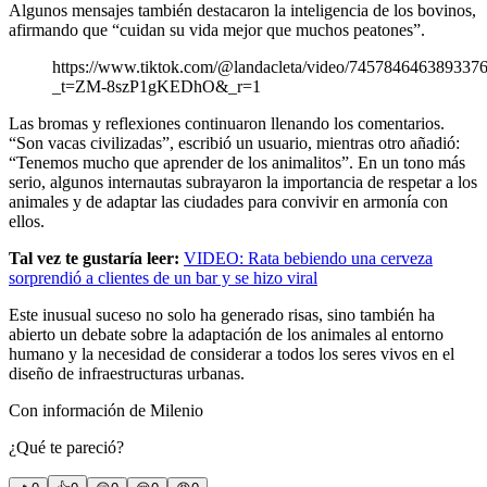
Algunos mensajes también destacaron la inteligencia de los bovinos,
afirmando que “cuidan su vida mejor que muchos peatones”.
https://www.tiktok.com/@landacleta/video/745784646389337
_t=ZM-8szP1gKEDhO&_r=1
Las bromas y reflexiones continuaron llenando los comentarios.
“Son vacas civilizadas”, escribió un usuario, mientras otro añadió:
“Tenemos mucho que aprender de los animalitos”. En un tono más
serio, algunos internautas subrayaron la importancia de respetar a los
animales y de adaptar las ciudades para convivir en armonía con
ellos.
Tal vez te gustaría leer:
VIDEO: Rata bebiendo una cerveza
sorprendió a clientes de un bar y se hizo viral
Este inusual suceso no solo ha generado risas, sino también ha
abierto un debate sobre la adaptación de los animales al entorno
humano y la necesidad de considerar a todos los seres vivos en el
diseño de infraestructuras urbanas.
Con información de Milenio
¿Qué te pareció?