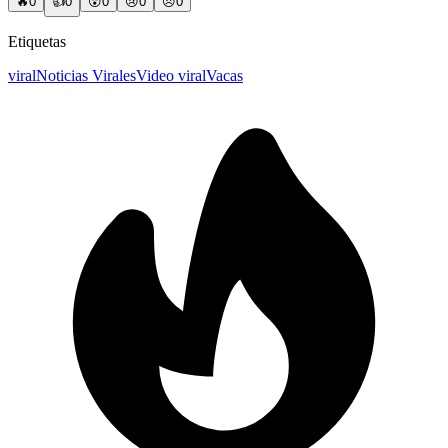
🔥
0
👍
0
😲
0
😢
0
😠
0
Etiquetas
viral
Noticias Virales
Video viral
Vacas