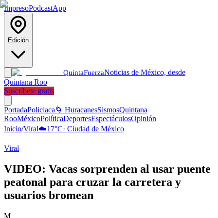
Impreso
Podcast
App
Edición
Noticias de México, desde
Quinta
Fuerza
Quintana Roo
Suscríbete gratis
Portada
Policiaca
🌀 Huracanes
Sismos
Quintana
Roo
México
Política
Deportes
Espectáculos
Opinión
Inicio
/
Viral
☁️
17
°C
·
Ciudad de México
Viral
VIDEO: Vacas sorprenden al usar puente
peatonal para cruzar la carretera y
usuarios bromean
M