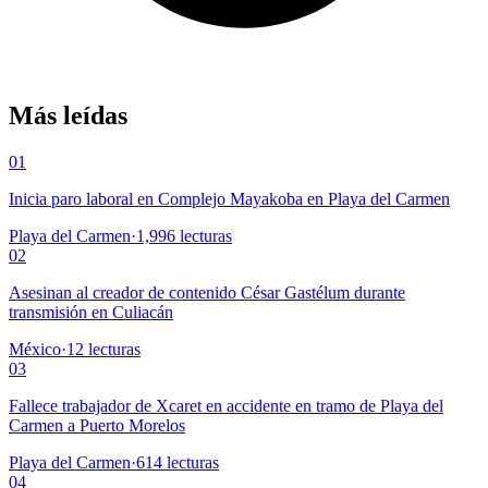
Más leídas
01
Inicia paro laboral en Complejo Mayakoba en Playa del Carmen
Playa del Carmen
·
1,996
lecturas
02
Asesinan al creador de contenido César Gastélum durante
transmisión en Culiacán
México
·
12
lecturas
03
Fallece trabajador de Xcaret en accidente en tramo de Playa del
Carmen a Puerto Morelos
Playa del Carmen
·
614
lecturas
04