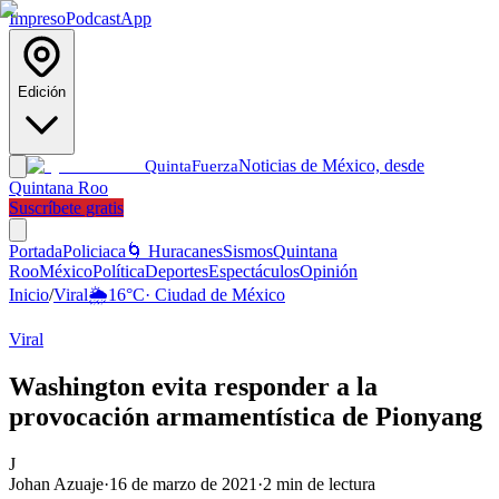
Impreso
Podcast
App
Edición
Noticias de México, desde
Quinta
Fuerza
Quintana Roo
Suscríbete gratis
Portada
Policiaca
🌀 Huracanes
Sismos
Quintana
Roo
México
Política
Deportes
Espectáculos
Opinión
Inicio
/
Viral
🌦️
16
°C
·
Ciudad de México
Viral
Washington evita responder a la
provocación armamentística de Pionyang
J
Johan Azuaje
·
16 de marzo de 2021
·
2
min de lectura