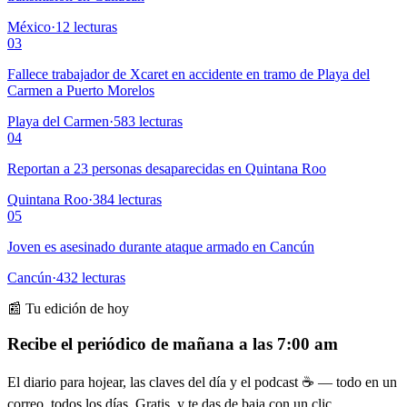
México
·
12
lecturas
03
Fallece trabajador de Xcaret en accidente en tramo de Playa del
Carmen a Puerto Morelos
Playa del Carmen
·
583
lecturas
04
Reportan a 23 personas desaparecidas en Quintana Roo
Quintana Roo
·
384
lecturas
05
Joven es asesinado durante ataque armado en Cancún
Cancún
·
432
lecturas
📰 Tu edición de hoy
Recibe el periódico de mañana a las 7:00 am
El diario para hojear, las claves del día y el podcast ☕ — todo en un
correo, todos los días. Gratis, y te das de baja con un clic.