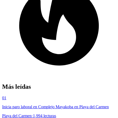
Más leídas
01
Inicia paro laboral en Complejo Mayakoba en Playa del Carmen
Playa del Carmen
·
1,994
lecturas