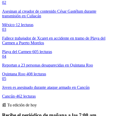
02
Asesinan al creador de contenido César Gastélum durante
transmisión en Culiacán
México
·
12
lecturas
03
Fallece trabajador de Xcaret en accidente en tramo de Playa del
Carmen a Puerto Morelos
Playa del Carmen
·
605
lecturas
04
Reportan a 23 personas desaparecidas en Quintana Roo
Quintana Roo
·
408
lecturas
05
Joven es asesinado durante ataque armado en Cancún
Cancún
·
462
lecturas
📰 Tu edición de hoy
Recibe el periódico de mañana a las 7:00 am