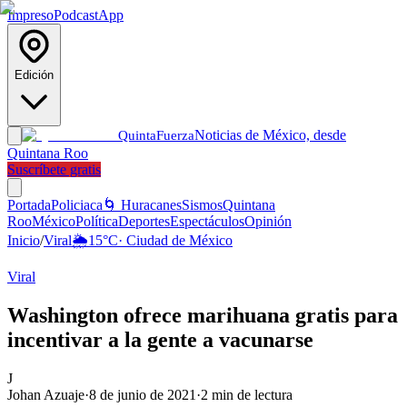
Impreso
Podcast
App
Edición
Noticias de México, desde
Quinta
Fuerza
Quintana Roo
Suscríbete gratis
Portada
Policiaca
🌀 Huracanes
Sismos
Quintana
Roo
México
Política
Deportes
Espectáculos
Opinión
Inicio
/
Viral
🌦️
15
°C
·
Ciudad de México
Viral
Washington ofrece marihuana gratis para
incentivar a la gente a vacunarse
J
Johan Azuaje
·
8 de junio de 2021
·
2
min de lectura