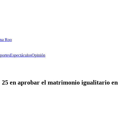
ana Roo
portes
Espectáculos
Opinión
o 25 en aprobar el matrimonio igualitario e