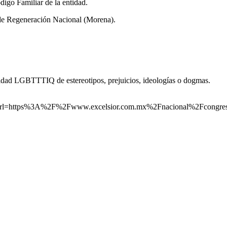
digo Familiar de la entidad.
o de Regeneración Nacional (Morena).
unidad LGBTTTIQ de estereotipos, prejuicios, ideologías o dogmas.
=https%3A%2F%2Fwww.excelsior.com.mx%2Fnacional%2Fcongres