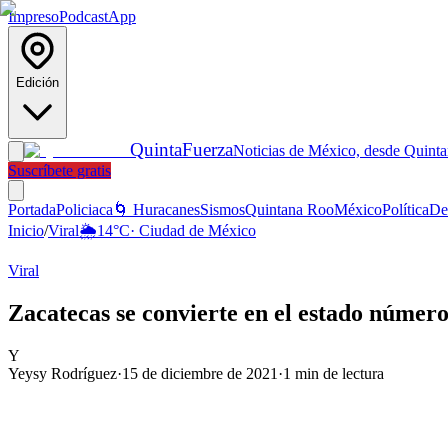
Impreso
Podcast
App
Edición
Quinta
Fuerza
Noticias de México, desde Quint
Suscríbete gratis
Portada
Policiaca
🌀 Huracanes
Sismos
Quintana Roo
México
Política
De
Inicio
/
Viral
🌦️
14
°C
·
Ciudad de México
Viral
Zacatecas se convierte en el estado númer
Y
Yeysy Rodríguez
·
15 de diciembre de 2021
·
1
min de lectura