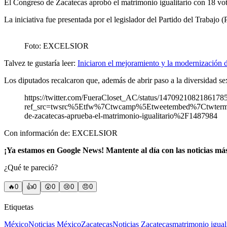
El Congreso de Zacatecas aprobó el matrimonio igualitario con 18 voto
La iniciativa fue presentada por el legislador del Partido del Traba
Foto: EXCELSIOR
Talvez te gustaría leer:
Iniciaron el mejoramiento y la modernización 
Los diputados recalcaron que, además de abrir paso a la diversidad s
https://twitter.com/FueraCloset_AC/status/1470921082186178
ref_src=twsrc%5Etfw%7Ctwcamp%5Etweetembed%7Ctwter
de-zacatecas-aprueba-el-matrimonio-igualitario%2F1487984
Con información de: EXCELSIOR
¡Ya estamos en Google News! Mantente al día con las noticias má
¿Qué te pareció?
🔥
0
👍
0
😲
0
😢
0
😠
0
Etiquetas
México
Noticias México
Zacatecas
Noticias Zacatecas
matrimonio iguali