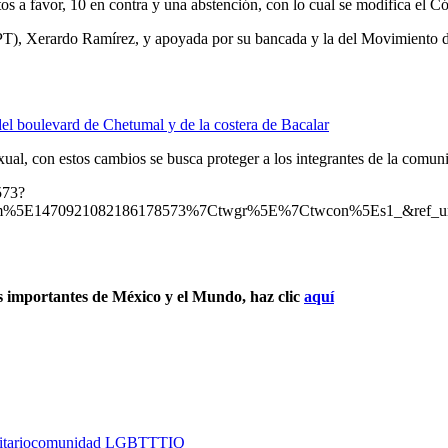
s a favor, 10 en contra y una abstención, con lo cual se modifica el Có
jo (PT), Xerardo Ramírez, y apoyada por su bancada y la del Movimient
del boulevard de Chetumal y de la costera de Bacalar
exual, con estos cambios se busca proteger a los integrantes de la com
573?
m%5E1470921082186178573%7Ctwgr%5E%7Ctwcon%5Es1_&ref_url
s importantes de México y el Mundo, haz clic
aquí
tario
comunidad LGBTTTIQ