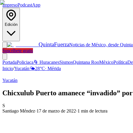
Impreso
Podcast
App
Edición
Quinta
Fuerza
Noticias de México, desde Quint
Suscríbete gratis
Portada
Policiaca
🌀 Huracanes
Sismos
Quintana Roo
México
Política
De
Inicio
/
Yucatán
🌤️
28
°C
·
Mérida
Yucatán
Chicxulub Puerto amanece “invadido” por
S
Santiago Méndez
·
17 de marzo de 2022
·
1
min de lectura