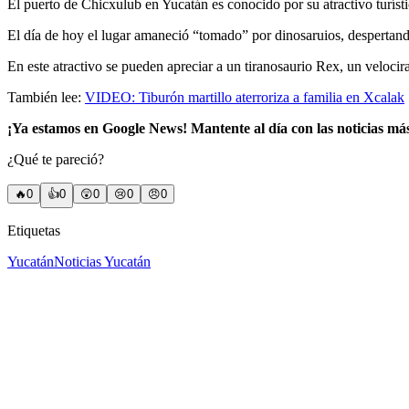
El puerto de Chicxulub en Yucatán es conocido por su atractivo turísti
El día de hoy el lugar amaneció “tomado” por dinosaruios, despertand
En este atractivo se pueden apreciar a un tiranosaurio Rex, un velocir
También lee:
VIDEO: Tiburón martillo aterroriza a familia en Xcalak
¡Ya estamos en Google News! Mantente al día con las noticias má
¿Qué te pareció?
🔥
0
👍
0
😲
0
😢
0
😠
0
Etiquetas
Yucatán
Noticias Yucatán