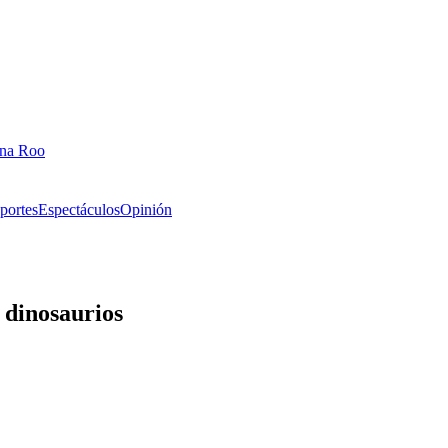
ana Roo
portes
Espectáculos
Opinión
 dinosaurios