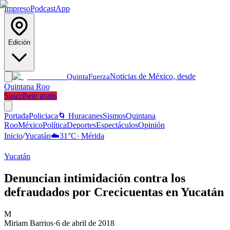
Impreso
Podcast
App
Edición
Noticias de México, desde
Quinta
Fuerza
Quintana Roo
Suscríbete gratis
Portada
Policiaca
🌀 Huracanes
Sismos
Quintana
Roo
México
Política
Deportes
Espectáculos
Opinión
Inicio
/
Yucatán
☁️
31
°C
·
Mérida
Yucatán
Denuncian intimidación contra los
defraudados por Crecicuentas en Yucatán
M
Miriam Barrios
·
6 de abril de 2018