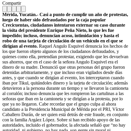
Compartir
Mérida, Yucatán.- Casi a punto de cumplir un año de protestas,
luego de haber sido defraudados por la caja popular
Crecicuentas, ciudadanos intentaron externar su caso durante
la visita del presidente Enrique Peña Nieto, lo que les fue
impedido; incluso, denuncian acoso, intimidación y hasta el
robo de una tarjeta de circulación de un vehículo en el que se
dirigían al evento.
Raquel Angulo Esquivel denuncia los hechos de
los que fueron objeto algunos de los ciudadanos defraudados, y
quienes como ella, pretendían protestar, exigiendo que les devuelvan
sus ahorros, que en el caso de la señora Angulo Esquivel era el
dinero de su madre. Denunció que otras personas del grupo fueron
detenidas arbitrariamente, y que incluso eran vigilados desde días
antes, y que cuando se dirigían al evento, los interceptaron cuando
iban por Tikul, quitándoles dinero y la tarjeta de circulación; además
detuvieron a la persona durante un tiempo y se llevaron la camioneta
al corralón; incluso denuncia que les rompieron las cartulinas a las
señoras que iban en la camioneta y se dirigían a la protesta, por lo
que ya no llegaron. Cabe recordar que el grupo culpa al ahora
candidato a la Presidencia Municipal de Mérida por el PRI, Víctor
Caballero Durán, de ser quien está detrás de este fraude, en conjunto
con la familia Argáez López. Sobre si han recibido apoyo de las
autoridades, incluido el gobernador, la afectada señaló que “no hay
autoridad, ni gobierno, no hay nada, son gente sin moral ni