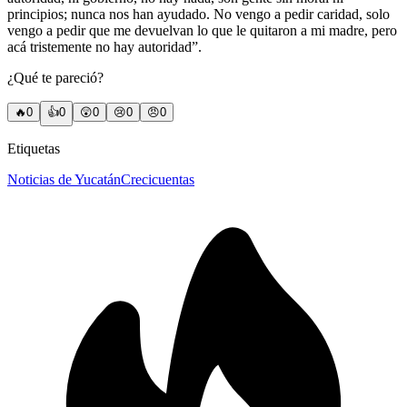
principios; nunca nos han ayudado. No vengo a pedir caridad, solo
vengo a pedir que me devuelvan lo que le quitaron a mi madre, pero
acá tristemente no hay autoridad”.
¿Qué te pareció?
🔥
0
👍
0
😲
0
😢
0
😠
0
Etiquetas
Noticias de Yucatán
Crecicuentas