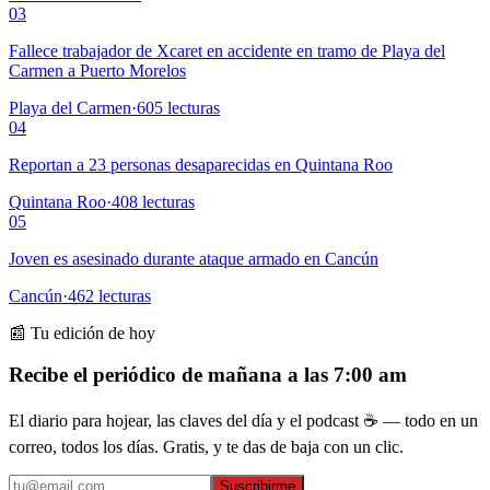
03
Fallece trabajador de Xcaret en accidente en tramo de Playa del
Carmen a Puerto Morelos
Playa del Carmen
·
605
lecturas
04
Reportan a 23 personas desaparecidas en Quintana Roo
Quintana Roo
·
408
lecturas
05
Joven es asesinado durante ataque armado en Cancún
Cancún
·
462
lecturas
📰 Tu edición de hoy
Recibe el periódico de mañana a las 7:00 am
El diario para hojear, las claves del día y el podcast ☕ — todo en un
correo, todos los días. Gratis, y te das de baja con un clic.
Suscribirme