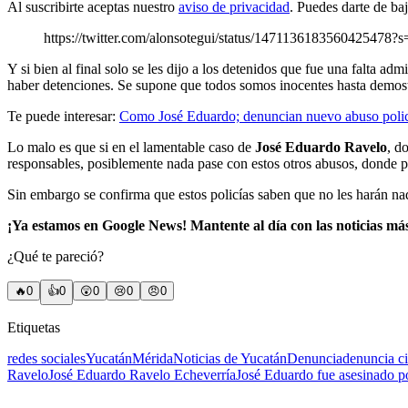
Al suscribirte aceptas nuestro
aviso de privacidad
. Puedes darte de ba
https://twitter.com/alonsotegui/status/1471136183560425478?s
Y si bien al final solo se les dijo a los detenidos que fue una falta ad
haber detenciones. Se supone que todos somos inocentes hasta demostra
Te puede interesar:
Como José Eduardo; denuncian nuevo abuso poli
Lo malo es que si en el lamentable caso de
José Eduardo
Ravelo
, d
responsables, posiblemente nada pase con estos otros abusos, donde p
Sin embargo se confirma que estos policías saben que no les harán nada 
¡Ya estamos en Google News! Mantente al día con las noticias má
¿Qué te pareció?
🔥
0
👍
0
😲
0
😢
0
😠
0
Etiquetas
redes sociales
Yucatán
Mérida
Noticias de Yucatán
Denuncia
denuncia c
Ravelo
José Eduardo Ravelo Echeverría
José Eduardo fue asesinado po