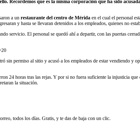
ello. Recordemos que es la misma corporación que ha sido acusada
saron a un
restaurante del centro de Mérida
en el cual el personal es
ngresaran y hasta se llevaran detenidos a los empleados, quienes no esta
ndo servicio. El personal se quedó ahí a departir, con las puertas cerr
=20
ró sin permiso al sitio y acusó a los empleados de estar vendiendo y op
ron 24 horas tras las rejas. Y por si no fuera suficiente la injusticia qu
etaran la situación.
rreo, todos los días. Gratis, y te das de baja con un clic.