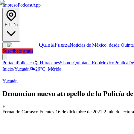
Impreso
Podcast
App
Edición
Quinta
Fuerza
Noticias de México, desde Quint
Suscríbete gratis
Portada
Policiaca
🌀 Huracanes
Sismos
Quintana Roo
México
Política
De
Inicio
/
Yucatán
🌤️
26
°C
·
Mérida
Yucatán
Denuncian nuevo atropello de la Policía d
F
Fernando Carrasco Fuentes
·
16 de diciembre de 2021
·
2
min de lectura