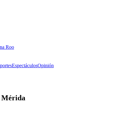
ana Roo
portes
Espectáculos
Opinión
e Mérida