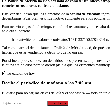
La Policía de Mérida ha sido acusada de cometer un nuevo atrop
cometer otros abusos contra ciudadanos.
Esta vez denuncian que los elementos de la
capital de Yucatán
ingre
decembrinas. Pues bien, esto fue motivo suficiente para los policías i
Esto ocurrió el pasado domingo, cuando el restaurante ya no estaba da
solo era el personal.
https://twitter.com/alonsotegui/status/1471133715027869701?s
Tal como narra el denunciante, la
Policía de Mérida
tocó, después ent
habría que estar vendiendo a otros, lo que no era así.
Por si fuera poco, se llevaron detenidos a los presentes, a quienes tuvie
la culpa era de ellos porque dieron pie a a que los elementos malinterpr
📰 Tu edición de hoy
Recibe el periódico de mañana a las 7:00 am
El diario para hojear, las claves del día y el podcast ☕ — todo en un co
Suscribirme