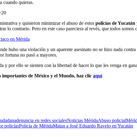
ja cuando quieras.
=20
ministrativa y quisieron minimizar el abuso de estos
policías de Yucatán
r lo contrario. Pero en este caso pareciera al revés, que todos somos c
ciaco en Mérida
onde hubo una violación y un aparente asesinato no se hizo nada contra
or fortuna no pasó a mayores.
y por ello se sienten con la libertad de hacer lo que les venga en gana,
s importantes de México y el Mundo, haz clic
aquí
iudadana
denuncia en redes sociales
Noticias Mérida
Abuso policial
Mérid
r policías
Policía de Mérida
Matan a José Eduardo Ravelo en Yucatán