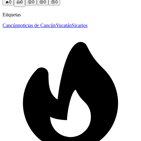
🔥
0
👍
0
😲
0
😢
0
😠
0
Etiquetas
Cancún
noticias de Cancún
Yucatán
Sicarios