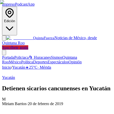
Impreso
Podcast
App
Edición
Noticias de México, desde
Quinta
Fuerza
Quintana Roo
Suscríbete gratis
Portada
Policiaca
🌀 Huracanes
Sismos
Quintana
Roo
México
Política
Deportes
Espectáculos
Opinión
Inicio
/
Yucatán
☀️
25
°C
·
Mérida
Yucatán
Detienen sicarios cancunenses en Yucatán
M
Miriam Barrios
·
20 de febrero de 2019