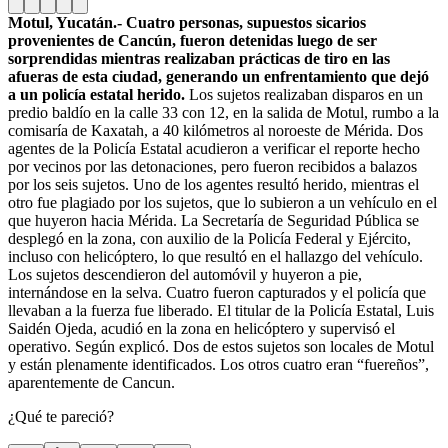
Motul, Yucatán.- Cuatro personas, supuestos sicarios
provenientes de Cancún, fueron detenidas luego de ser
sorprendidas mientras realizaban prácticas de tiro en las
afueras de esta ciudad, generando un enfrentamiento que dejó
a un policía estatal herido.
Los sujetos realizaban disparos en un
predio baldío en la calle 33 con 12, en la salida de Motul, rumbo a la
comisaría de Kaxatah, a 40 kilómetros al noroeste de Mérida. Dos
agentes de la Policía Estatal acudieron a verificar el reporte hecho
por vecinos por las detonaciones, pero fueron recibidos a balazos
por los seis sujetos. Uno de los agentes resultó herido, mientras el
otro fue plagiado por los sujetos, que lo subieron a un vehículo en el
que huyeron hacia Mérida. La Secretaría de Seguridad Pública se
desplegó en la zona, con auxilio de la Policía Federal y Ejército,
incluso con helicóptero, lo que resultó en el hallazgo del vehículo.
Los sujetos descendieron del automóvil y huyeron a pie,
internándose en la selva. Cuatro fueron capturados y el policía que
llevaban a la fuerza fue liberado. El titular de la Policía Estatal, Luis
Saidén Ojeda, acudió en la zona en helicóptero y supervisó el
operativo. Según explicó. Dos de estos sujetos son locales de Motul
y están plenamente identificados. Los otros cuatro eran “fuereños”,
aparentemente de Cancun.
¿Qué te pareció?