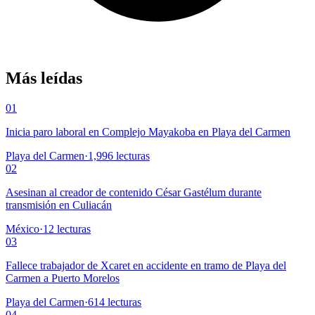
Más leídas
01
Inicia paro laboral en Complejo Mayakoba en Playa del Carmen
Playa del Carmen
·
1,996
lecturas
02
Asesinan al creador de contenido César Gastélum durante
transmisión en Culiacán
México
·
12
lecturas
03
Fallece trabajador de Xcaret en accidente en tramo de Playa del
Carmen a Puerto Morelos
Playa del Carmen
·
614
lecturas
04