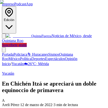
Impreso
Podcast
App
Edición
Noticias de México, desde
Quinta
Fuerza
Quintana Roo
Suscríbete gratis
Portada
Policiaca
🌀 Huracanes
Sismos
Quintana
Roo
México
Política
Deportes
Espectáculos
Opinión
Inicio
/
Yucatán
☁️
26
°C
·
Mérida
Yucatán
En Chichén Itzá se apreciará un doble
equinoccio de primavera
A
Areli Pérez
·
12 de marzo de 2022
·
3
min de lectura