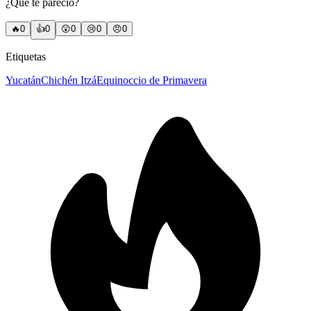
¿Qué te pareció?
🔥
0
👍
0
😲
0
😢
0
😠
0
Etiquetas
Yucatán
Chichén Itzá
Equinoccio de Primavera