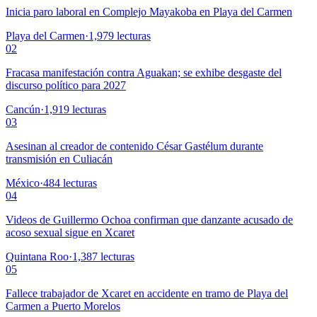
Inicia paro laboral en Complejo Mayakoba en Playa del Carmen
Playa del Carmen
·
1,979
lecturas
02
Fracasa manifestación contra Aguakan; se exhibe desgaste del
discurso político para 2027
Cancún
·
1,919
lecturas
03
Asesinan al creador de contenido César Gastélum durante
transmisión en Culiacán
México
·
484
lecturas
04
Videos de Guillermo Ochoa confirman que danzante acusado de
acoso sexual sigue en Xcaret
Quintana Roo
·
1,387
lecturas
05
Fallece trabajador de Xcaret en accidente en tramo de Playa del
Carmen a Puerto Morelos