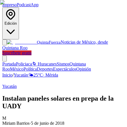
Impreso
Podcast
App
Edición
Noticias de México, desde
Quinta
Fuerza
Quintana Roo
Suscríbete gratis
Portada
Policiaca
🌀 Huracanes
Sismos
Quintana
Roo
México
Política
Deportes
Espectáculos
Opinión
Inicio
/
Yucatán
🌤️
25
°C
·
Mérida
Yucatán
Instalan paneles solares en prepa de la
UADY
M
Miriam Barrios
·
5 de junio de 2018