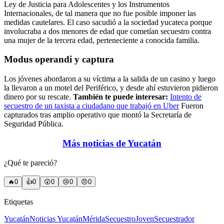
Ley de Justicia para Adolescentes y los Instrumentos
Internacionales, de tal manera que no fue posible imponer las
medidas cautelares. El caso sacudió a la sociedad yucateca porque
involucraba a dos menores de edad que cometían secuestro contra
una mujer de la tercera edad, perteneciente a conocida familia.
Modus operandi y captura
Los jóvenes abordaron a su víctima a la salida de un casino y luego
la llevaron a un motel del Periférico, y desde ahí estuvieron pidieron
dinero por su rescate.
También te puede interesar:
Intento de
secuestro de un taxista a ciudadano que trabajó en Uber
Fueron
capturados tras amplio operativo que montó la Secretaría de
Seguridad Pública.
Más noticias de Yucatán
¿Qué te pareció?
🔥
0
👍
0
😲
0
😢
0
😠
0
Etiquetas
Yucatán
Noticias Yucatán
Mérida
Secuestro
Joven
Secuestrador