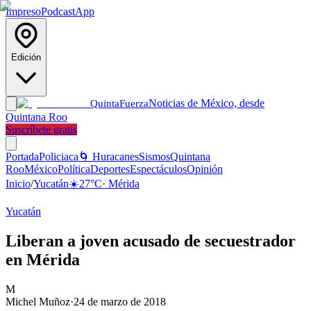
Impreso
Podcast
App
Edición
Noticias de México, desde
Quinta
Fuerza
Quintana Roo
Suscríbete gratis
Portada
Policiaca
🌀 Huracanes
Sismos
Quintana
Roo
México
Política
Deportes
Espectáculos
Opinión
Inicio
/
Yucatán
☀️
27
°C
·
Mérida
Yucatán
Liberan a joven acusado de secuestrador
en Mérida
M
Michel Muñoz
·
24 de marzo de 2018