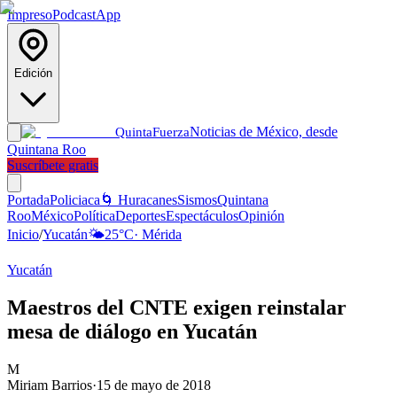
Impreso
Podcast
App
Edición
Noticias de México, desde
Quinta
Fuerza
Quintana Roo
Suscríbete gratis
Portada
Policiaca
🌀 Huracanes
Sismos
Quintana
Roo
México
Política
Deportes
Espectáculos
Opinión
Inicio
/
Yucatán
🌤️
25
°C
·
Mérida
Yucatán
Maestros del CNTE exigen reinstalar
mesa de diálogo en Yucatán
M
Miriam Barrios
·
15 de mayo de 2018