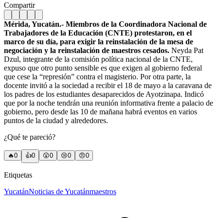
Compartir
Mérida, Yucatán.- Miembros de la Coordinadora Nacional de
Trabajadores de la Educación (CNTE) protestaron, en el
marco de su día, para exigir la reinstalación de la mesa de
negociación y la reinstalación de maestros cesados.
Neyda Pat
Dzul, integrante de la comisión política nacional de la CNTE,
expuso que otro punto sensible es que exigen al gobierno federal
que cese la “represión” contra el magisterio. Por otra parte, la
docente invitó a la sociedad a recibir el 18 de mayo a la caravana de
los padres de los estudiantes desaparecidos de Ayotzinapa. Indicó
que por la noche tendrán una reunión informativa frente a palacio de
gobierno, pero desde las 10 de mañana habrá eventos en varios
puntos de la ciudad y alrededores.
¿Qué te pareció?
🔥
0
👍
0
😲
0
😢
0
😠
0
Etiquetas
Yucatán
Noticias de Yucatán
maestros