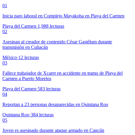
01
Inicia paro laboral en Complejo Mayakoba en Playa del Carmen
Playa del Carmen
·
1,988
lecturas
02
Asesinan al creador de contenido César Gastélum durante
transmisión en Culiacán
México
·
12
lecturas
03
Fallece trabajador de Xcaret en accidente en tramo de Playa del
Carmen a Puerto Morelos
Playa del Carmen
·
583
lecturas
04
Reportan a 23 personas desaparecidas en Quintana Roo
Quintana Roo
·
384
lecturas
05
Joven es asesinado durante ataque armado en Cancún