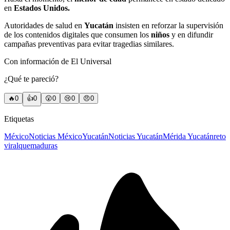
en
Estados Unidos.
Autoridades de salud en
Yucatán
insisten en reforzar la supervisión
de los contenidos digitales que consumen los
niños
y en difundir
campañas preventivas para evitar tragedias similares.
Con información de El Universal
¿Qué te pareció?
🔥
0
👍
0
😲
0
😢
0
😠
0
Etiquetas
México
Noticias México
Yucatán
Noticias Yucatán
Mérida Yucatán
reto
viral
quemaduras