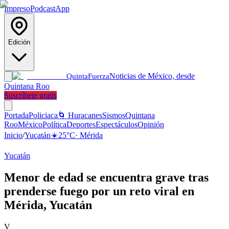
Impreso
Podcast
App
Edición
Noticias de México, desde
Quinta
Fuerza
Quintana Roo
Suscríbete gratis
Portada
Policiaca
🌀 Huracanes
Sismos
Quintana
Roo
México
Política
Deportes
Espectáculos
Opinión
Inicio
/
Yucatán
☀️
25
°C
·
Mérida
Yucatán
Menor de edad se encuentra grave tras
prenderse fuego por un reto viral en
Mérida, Yucatán
V