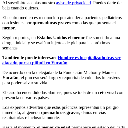
Al suscribirte aceptas nuestro
aviso de privacidad
. Puedes darte de
baja cuando quieras.
El centro médico es reconocido por atender a pacientes pediátricos
con lesiones por
quemaduras graves
como las que presenta el
menor
.
Según reportes, en
Estados Unidos
el
menor
fue sometido a una
cirugía inicial y se evalúan injertos de piel para las próximas
semanas.
También te puede interesar:
Hombre es hospitalizado tras ser
atacado por su pitbull en Yucatán
De acuerdo con la delegada de la Fundación Michou y Mau en
Yucatán
, el proceso será largo y requerirá de cuidados intensivos
para poder salvar su vida.
El caso ha encendido las alarmas, pues se trata de un
reto viral
con
presencia en varios países.
Los expertos advierten que estas prácticas representan un peligro
inmediato, al generar
quemaduras graves
, daños en vías
respiratorias e incluso la muerte.
Hasta el momento, el
menor de edad
permanece en estado delicado