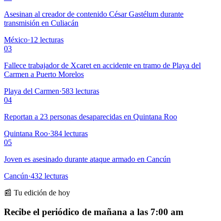
Asesinan al creador de contenido César Gastélum durante
transmisión en Culiacán
México
·
12
lecturas
03
Fallece trabajador de Xcaret en accidente en tramo de Playa del
Carmen a Puerto Morelos
Playa del Carmen
·
583
lecturas
04
Reportan a 23 personas desaparecidas en Quintana Roo
Quintana Roo
·
384
lecturas
05
Joven es asesinado durante ataque armado en Cancún
Cancún
·
432
lecturas
📰 Tu edición de hoy
Recibe el periódico de mañana a las 7:00 am