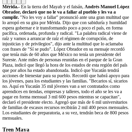
Mérida.-
En la tierra del Mayab y el faisán,
Andrés Manuel López
Obrador, declaró que no le va a fallar al pueblo y les va a
cumplir.
"No les voy a fallar" pronunció ante una gran multitud que
lo arropó en su gira por Mérida. Dijo que con sabiduría y humildad
espera gobernar e ir transformando poco a poco el país, en forma
pacífica, ordenada, profunda y radical. "La palabra radical viene de
raíz y vamos a arrancar de raíz el régimen de corrupción, de
injusticias y de privilegios", dijo ante la multitud que lo aclamaba
con frases de "Sí se pudo". López Obrador en su mensaje recordó
que tenía más de 60 años que México no tenía un presidente del
Sureste.
Ante miles de personas reunidas en el parque de la Gran
Plaza, indicó que llegó la hora de los estados de esta región del país
que por años ha estado abandonada. Indicó que Yucatán tendrá
acciones de bienestar para su pueblo. Recordó que habrá apoyo para
los jóvenes, para los estudiantes y las familias. "Becarios sí, sicarios
no. Aquí en Yucatán 35 mil jóvenes van a ser contratados como
aprendices en tiendas, empresas y talleres, todo el año se les va a
pagar en forma mensual 3 mil 600 pesos mientras se capacitan",
declaró el presidente electo. Agregó que más de 6 mil universitarios
de familias de escasos recursos recibirán 2 mil 400 pesos mensuales.
Los estudiantes de preparatoria, a su vez, tendrán beca de 800 pesos
mensuales.
Tren Maya