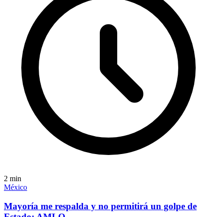
2
min
México
Mayoría me respalda y no permitirá un golpe de
Estado: AMLO