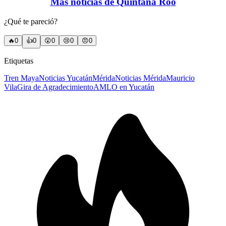
Más noticias de Quintana Roo
¿Qué te pareció?
🔥
0
👍
0
😲
0
😢
0
😠
0
Etiquetas
Tren Maya
Noticias Yucatán
Mérida
Noticias Mérida
Mauricio
Vila
Gira de Agradecimiento
AMLO en Yucatán