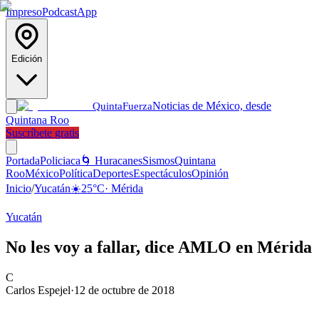
Impreso
Podcast
App
Edición
Noticias de México, desde
Quinta
Fuerza
Quintana Roo
Suscríbete gratis
Portada
Policiaca
🌀 Huracanes
Sismos
Quintana
Roo
México
Política
Deportes
Espectáculos
Opinión
Inicio
/
Yucatán
☀️
25
°C
·
Mérida
Yucatán
No les voy a fallar, dice AMLO en Mérida
C
Carlos Espejel
·
12 de octubre de 2018