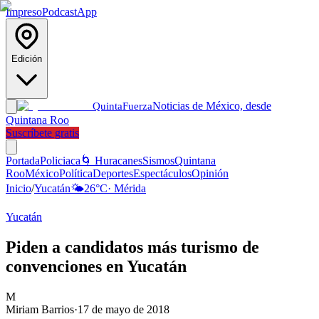
Impreso
Podcast
App
Edición
Noticias de México, desde
Quinta
Fuerza
Quintana Roo
Suscríbete gratis
Portada
Policiaca
🌀 Huracanes
Sismos
Quintana
Roo
México
Política
Deportes
Espectáculos
Opinión
Inicio
/
Yucatán
🌤️
26
°C
·
Mérida
Yucatán
Piden a candidatos más turismo de
convenciones en Yucatán
M
Miriam Barrios
·
17 de mayo de 2018