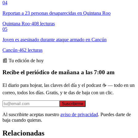
04
Reportan a 23 personas desaparecidas en Quintana Roo
Quintana Roo
·
408
lecturas
05
Joven es asesinado durante ataque armado en Cancún
Cancún
·
462
lecturas
📰 Tu edición de hoy
Recibe el periódico de mañana a las 7:00 am
El diario para hojear, las claves del día y el podcast ☕ — todo en un
correo, todos los días. Gratis, y te das de baja con un clic.
Suscribirme
Al suscribirte aceptas nuestro
aviso de privacidad
. Puedes darte de
baja cuando quieras.
Relacionadas