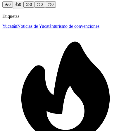
🔥
0
👍
0
😲
0
😢
0
😠
0
Etiquetas
Yucatán
Noticias de Yucatán
turismo de convenciones