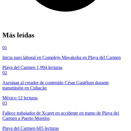
Más leídas
01
Inicia paro laboral en Complejo Mayakoba en Playa del Carmen
Playa del Carmen
·
1,994
lecturas
02
Asesinan al creador de contenido César Gastélum durante
transmisión en Culiacán
México
·
12
lecturas
03
Fallece trabajador de Xcaret en accidente en tramo de Playa del
Carmen a Puerto Morelos
Playa del Carmen
·
605
lecturas