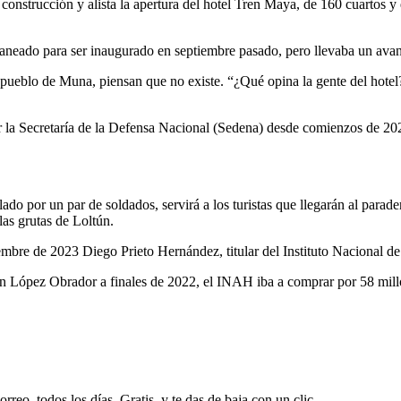
a construcción y alista la apertura del hotel Tren Maya, de 160 cuartos
aneado para ser inaugurado en septiembre pasado, pero llevaba un avan
pueblo de Muna, piensan que no existe. “¿Qué opina la gente del hotel? 
por la Secretaría de la Defensa Nacional (Sedena) desde comienzos de 2
ado por un par de soldados, servirá a los turistas que llegarán al parad
as grutas de Loltún.
mbre de 2023 Diego Prieto Hernández, titular del Instituto Nacional d
egún López Obrador a finales de 2022, el INAH iba a comprar por 58 mil
rreo, todos los días. Gratis, y te das de baja con un clic.