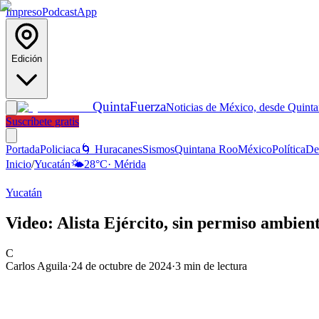
Impreso
Podcast
App
Edición
Quinta
Fuerza
Noticias de México, desde Quint
Suscríbete gratis
Portada
Policiaca
🌀 Huracanes
Sismos
Quintana Roo
México
Política
De
Inicio
/
Yucatán
🌤️
28
°C
·
Mérida
Yucatán
Video: Alista Ejército, sin permiso ambie
C
Carlos Aguila
·
24 de octubre de 2024
·
3
min de lectura