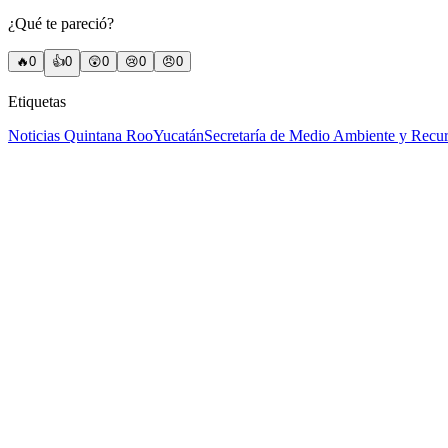
¿Qué te pareció?
🔥
0
👍
0
😲
0
😢
0
😠
0
Etiquetas
Noticias Quintana Roo
Yucatán
Secretaría de Medio Ambiente y Recur