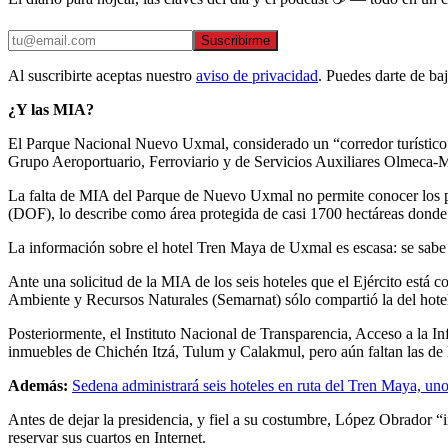
Suscribirme
Al suscribirte aceptas nuestro
aviso de privacidad
. Puedes darte de ba
¿Y las MIA?
El Parque Nacional Nuevo Uxmal, considerado un “corredor turístico”
Grupo Aeroportuario, Ferroviario y de Servicios Auxiliares Olmeca-
La falta de MIA del Parque de Nuevo Uxmal no permite conocer los por
(DOF), lo describe como área protegida de casi 1700 hectáreas donde e
La información sobre el hotel Tren Maya de Uxmal es escasa: se sabe q
Ante una solicitud de la MIA de los seis hoteles que el Ejército está 
Ambiente y Recursos Naturales (Semarnat) sólo compartió la del ho
Posteriormente, el Instituto Nacional de Transparencia, Acceso a la 
inmuebles de Chichén Itzá, Tulum y Calakmul, pero aún faltan las de
Además:
Sedena administrará seis hoteles en ruta del Tren Maya, 
Antes de dejar la presidencia, y fiel a su costumbre, López Obrador “i
reservar sus cuartos en Internet.