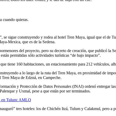
ja cuando quieras.
, se sigue construyendo y rodea al hotel Tren Maya, igual que el de T
Maya-Mexica, que es de la Sedena.
menores del proyecto, pero su decreto de creación, que publicó la Sem
stán permitidas sólo actividades turísticas “de bajo impacto”.
ue tiene 160 habitaciones, un estacionamiento para 212 vehículos, albe
construyendo a lo largo de la ruta del Tren Maya, en proximidad de impo
tel Tren Maya de Edzná, en Campeche.
Información y Protección de Datos Personales (INAI) ordenó entregar la
 Palenque y Uxmal, pese a que están por ser terminados.
uno en Tulum: AMLO
nauguró” tres hoteles: los de Chichén Itzá, Tulum y Calakmul, pero a pue