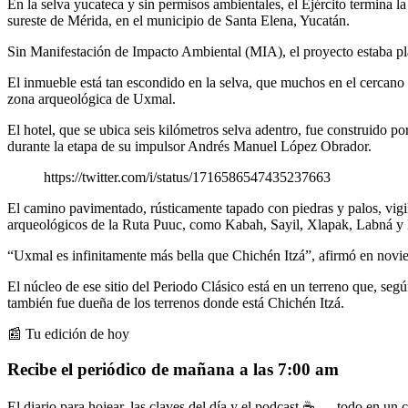
En la selva yucateca y sin permisos ambientales, el Ejército termina l
sureste de Mérida, en el municipio de Santa Elena, Yucatán.
Sin Manifestación de Impacto Ambiental (MIA), el proyecto estaba pl
El inmueble está tan escondido en la selva, que muchos en el cercano 
zona arqueológica de Uxmal.
El hotel, que se ubica seis kilómetros selva adentro, fue construido 
durante la etapa de su impulsor Andrés Manuel López Obrador.
https://twitter.com/i/status/1716586547435237663
El camino pavimentado, rústicamente tapado con piedras y palos, vigil
arqueológicos de la Ruta Puuc, como Kabah, Sayil, Xlapak, Labná y l
“Uxmal es infinitamente más bella que Chichén Itzá”, afirmó en novie
El núcleo de ese sitio del Periodo Clásico está en un terreno que, s
también fue dueña de los terrenos donde está Chichén Itzá.
📰 Tu edición de hoy
Recibe el periódico de mañana a las 7:00 am
El diario para hojear, las claves del día y el podcast ☕ — todo en un co