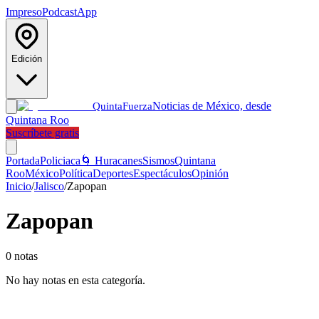
Impreso
Podcast
App
Edición
Noticias de México, desde
Quinta
Fuerza
Quintana Roo
Suscríbete gratis
Portada
Policiaca
🌀 Huracanes
Sismos
Quintana
Roo
México
Política
Deportes
Espectáculos
Opinión
Inicio
/
Jalisco
/
Zapopan
Zapopan
0
notas
No hay notas en esta categoría.