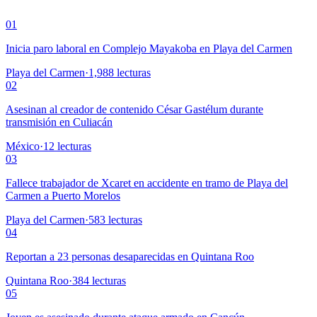
01
Inicia paro laboral en Complejo Mayakoba en Playa del Carmen
Playa del Carmen
·
1,988
lecturas
02
Asesinan al creador de contenido César Gastélum durante
transmisión en Culiacán
México
·
12
lecturas
03
Fallece trabajador de Xcaret en accidente en tramo de Playa del
Carmen a Puerto Morelos
Playa del Carmen
·
583
lecturas
04
Reportan a 23 personas desaparecidas en Quintana Roo
Quintana Roo
·
384
lecturas
05