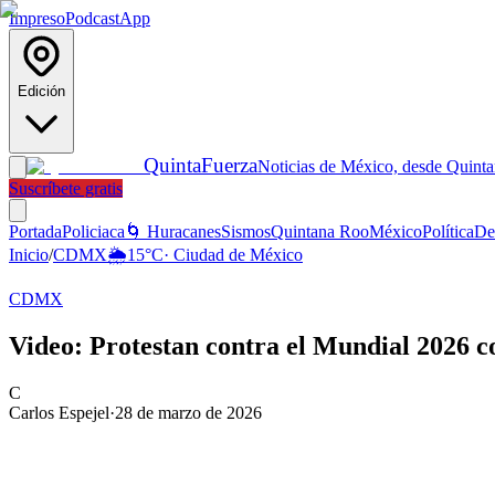
Impreso
Podcast
App
Edición
Quinta
Fuerza
Noticias de México, desde Quint
Suscríbete gratis
Portada
Policiaca
🌀 Huracanes
Sismos
Quintana Roo
México
Política
De
Inicio
/
CDMX
🌦️
15
°C
·
Ciudad de México
CDMX
Video: Protestan contra el Mundial 2026 
C
Carlos Espejel
·
28 de marzo de 2026