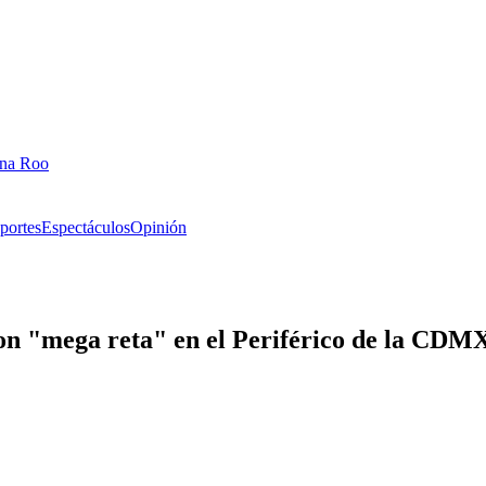
ana Roo
portes
Espectáculos
Opinión
con "mega reta" en el Periférico de la CDM