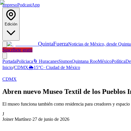
Impreso
Podcast
App
Edición
Quinta
Fuerza
Noticias de México, desde Quint
Suscríbete gratis
Portada
Policiaca
🌀 Huracanes
Sismos
Quintana Roo
México
Política
De
Inicio
/
CDMX
🌦️
15
°C
·
Ciudad de México
CDMX
Abren nuevo Museo Textil de los Pueblos
El museo funciona también como residencia para creadores y espacio de
J
Joiner Martínez
·
27 de junio de 2026