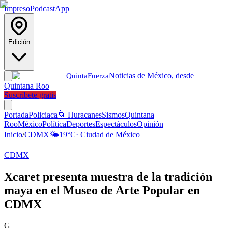
Impreso
Podcast
App
Edición
Noticias de México, desde
Quinta
Fuerza
Quintana Roo
Suscríbete gratis
Portada
Policiaca
🌀 Huracanes
Sismos
Quintana
Roo
México
Política
Deportes
Espectáculos
Opinión
Inicio
/
CDMX
🌤️
19
°C
·
Ciudad de México
CDMX
Xcaret presenta muestra de la tradición
maya en el Museo de Arte Popular en
CDMX
G