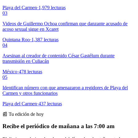
Playa del Carmen
·
1,979
lecturas
03
Videos de Guillermo Ochoa confirman que danzante acusado de
acoso sexual sigue en Xcaret
Quintana Roo
·
1,387
lecturas
04
Asesinan al creador de contenido César Gastélum durante
transmisión en Culiacán
México
·
478
lecturas
05
Identifican número con que amenazaron a regidores de Playa del
Carmen y otros funcionarios
Playa del Carmen
·
437
lecturas
📰 Tu edición de hoy
Recibe el periódico de mañana a las 7:00 am