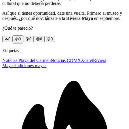
cultural que no debería perderse.
Así que si tienes oportunidad, date una vuelta. Primero al museo y
después, ¿por qué no?, lánzate a la
Riviera Maya
en septiembre.
¿Qué te pareció?
🔥
0
👍
0
😲
0
😢
0
😠
0
Etiquetas
Noticias Playa del Carmen
Noticias CDMX
Xcaret
Riviera
Maya
Tradiciones mayas