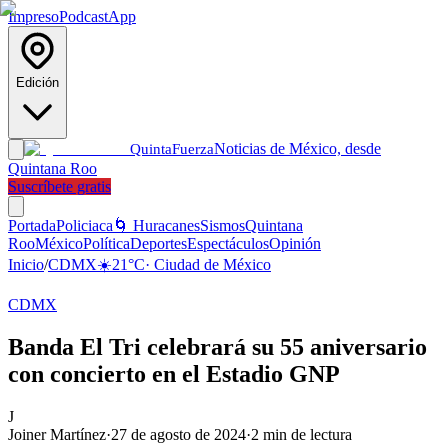
Impreso
Podcast
App
Edición
Noticias de México, desde
Quinta
Fuerza
Quintana Roo
Suscríbete gratis
Portada
Policiaca
🌀 Huracanes
Sismos
Quintana
Roo
México
Política
Deportes
Espectáculos
Opinión
Inicio
/
CDMX
☀️
21
°C
·
Ciudad de México
CDMX
Banda El Tri celebrará su 55 aniversario
con concierto en el Estadio GNP
J
Joiner Martínez
·
27 de agosto de 2024
·
2
min de lectura