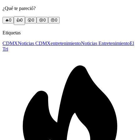
¿Qué te pareció?
🔥
0
👍
0
😲
0
😢
0
😠
0
Etiquetas
CDMX
Noticias CDMX
entretenimiento
Noticias Entretenimiento
El
Tri