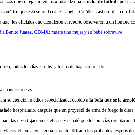
balazos que se registró en las gradas de una
cancha de futbol
que está 
sintético que está sobre la calle Isabel la Católica casi esquina con To
a que, los oficiales que atendieron el reporte observaron a un hombre c
ldía Benito Juárez, CDMX; muere una mujer y su bebé sobrevive
rreo, todos los días. Gratis, y te das de baja con un clic.
ja cuando quieras.
ara su atención médica especializada, debido a
la bala que se le arroj
slado hospitalario, después que un proyectil de arma de fuego le diera 
o para las investigaciones del caso y señaló que los policías orientaron 
de videovigilancia en la zona para identificar a los probables responsable