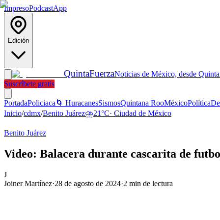
Impreso
Podcast
App
Edición
Quinta
Fuerza
Noticias de México, desde Quint
Suscríbete gratis
Portada
Policiaca
🌀 Huracanes
Sismos
Quintana Roo
México
Política
De
Inicio
/
cdmx
/
Benito Juárez
⛈️
21
°C
·
Ciudad de México
Benito Juárez
Video: Balacera durante cascarita de fut
J
Joiner Martínez
·
28 de agosto de 2024
·
2
min de lectura