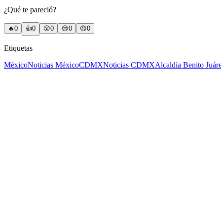
¿Qué te pareció?
🔥
0
👍
0
😲
0
😢
0
😠
0
Etiquetas
México
Noticias México
CDMX
Noticias CDMX
Alcaldía Benito Juár