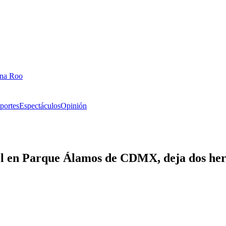
ana Roo
portes
Espectáculos
Opinión
bol en Parque Álamos de CDMX, deja dos he