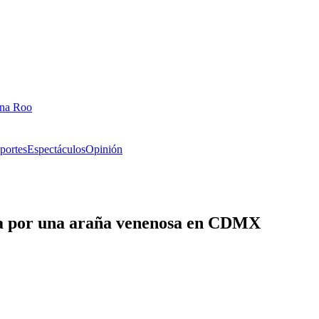
ana Roo
portes
Espectáculos
Opinión
da por una araña venenosa en CDMX