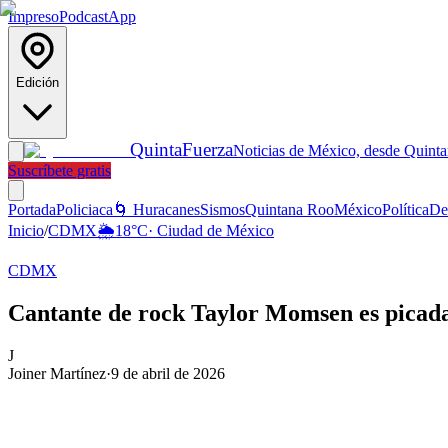
Impreso
Podcast
App
Edición
Quinta
Fuerza
Noticias de México, desde Quint
Suscríbete gratis
Portada
Policiaca
🌀 Huracanes
Sismos
Quintana Roo
México
Política
De
Inicio
/
CDMX
🌦️
18
°C
·
Ciudad de México
CDMX
Cantante de rock Taylor Momsen es pica
J
Joiner Martínez
·
9 de abril de 2026