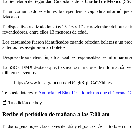
La Secretaría de Seguridad Ciudadana de la
Ciudad de México
(SSC 
En un comunicado este lunes, la dependencia capitalina informó que e
Iztacalco.
El dispositivo realizado los días 15, 16 y 17 de noviembre del present
revendedores, entre ellos 13 menores de edad.
Los capturados fueron identificados cuando ofrecían boletos a un prec
anterior, les aseguraron 25 boletos.
Después de su detención, a los posibles responsables les informaron su
La SSC CDMX destacó que, tras realizar un cruce de información se t
diferentes eventos.
https://www.instagram.com/p/DCgbRqIuCa5/?hl=es
Te puede interesar:
Anuncian el Simi Fest, lo mismo que el Corona Ca
📰 Tu edición de hoy
Recibe el periódico de mañana a las 7:00 am
El diario para hojear, las claves del día y el podcast ☕ — todo en un co