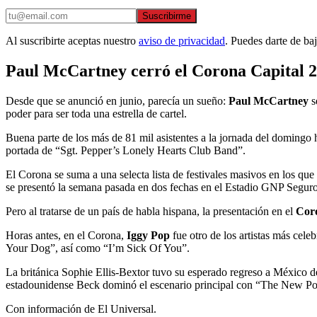
Suscribirme
Al suscribirte aceptas nuestro
aviso de privacidad
. Puedes darte de ba
Paul McCartney cerró el Corona Capital 
Desde que se anunció en junio, parecía un sueño:
Paul McCartney
se
poder para ser toda una estrella de cartel.
Buena parte de los más de 81 mil asistentes a la jornada del domingo h
portada de “Sgt. Pepper’s Lonely Hearts Club Band”.
El Corona se suma a una selecta lista de festivales masivos en los q
se presentó la semana pasada en dos fechas en el Estadio GNP Segur
Pero al tratarse de un país de habla hispana, la presentación en el
Cor
Horas antes, en el Corona,
Iggy Pop
fue otro de los artistas más cel
Your Dog”, así como “I’m Sick Of You”.
La británica Sophie Ellis-Bextor tuvo su esperado regreso a México d
estadounidense Beck dominó el escenario principal con “The New Pollu
Con información de El Universal.