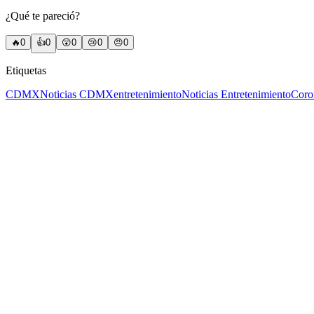
¿Qué te pareció?
🔥
0
👍
0
😲
0
😢
0
😠
0
Etiquetas
CDMX
Noticias CDMX
entretenimiento
Noticias Entretenimiento
Coro