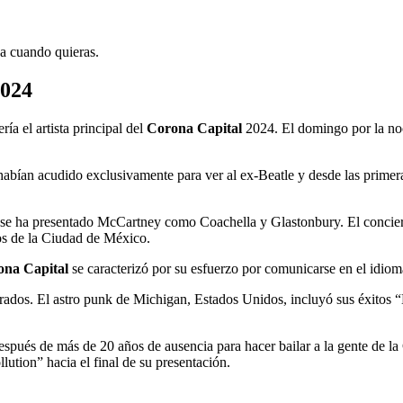
ja cuando quieras.
2024
ría el artista principal del
Corona Capital
2024. El domingo por la noc
abían acudido exclusivamente para ver al ex-Beatle y desde las primeras
ue se ha presentado McCartney como Coachella y Glastonbury. El concier
os de la Ciudad de México.
ona Capital
se caracterizó por su esfuerzo por comunicarse en el idioma
ebrados. El astro punk de Michigan, Estados Unidos, incluyó sus éxitos
espués de más de 20 años de ausencia para hacer bailar a la gente de l
tion” hacia el final de su presentación.