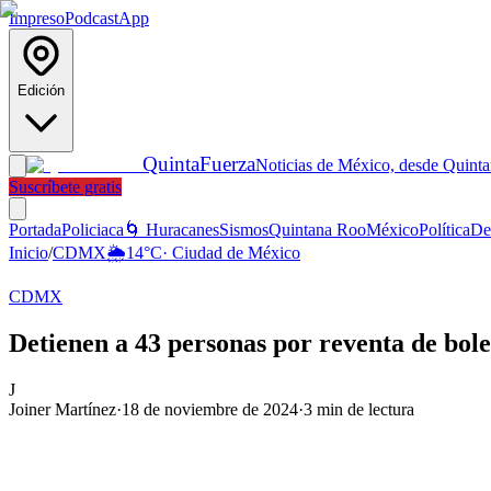
Impreso
Podcast
App
Edición
Quinta
Fuerza
Noticias de México, desde Quint
Suscríbete gratis
Portada
Policiaca
🌀 Huracanes
Sismos
Quintana Roo
México
Política
De
Inicio
/
CDMX
🌦️
14
°C
·
Ciudad de México
CDMX
Detienen a 43 personas por reventa de bo
J
Joiner Martínez
·
18 de noviembre de 2024
·
3
min de lectura