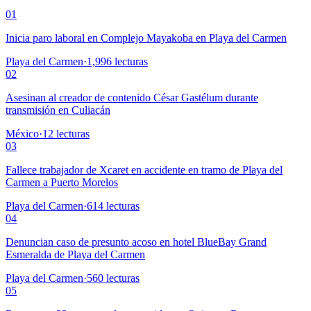
01
Inicia paro laboral en Complejo Mayakoba en Playa del Carmen
Playa del Carmen
·
1,996
lecturas
02
Asesinan al creador de contenido César Gastélum durante
transmisión en Culiacán
México
·
12
lecturas
03
Fallece trabajador de Xcaret en accidente en tramo de Playa del
Carmen a Puerto Morelos
Playa del Carmen
·
614
lecturas
04
Denuncian caso de presunto acoso en hotel BlueBay Grand
Esmeralda de Playa del Carmen
Playa del Carmen
·
560
lecturas
05