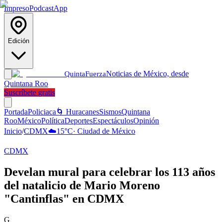
Impreso
Podcast
App
Edición
Noticias de México, desde
Quinta
Fuerza
Quintana Roo
Suscríbete gratis
Portada
Policiaca
🌀 Huracanes
Sismos
Quintana
Roo
México
Política
Deportes
Espectáculos
Opinión
Inicio
/
CDMX
☁️
15
°C
·
Ciudad de México
CDMX
Develan mural para celebrar los 113 años
del natalicio de Mario Moreno
"Cantinflas" en CDMX
G