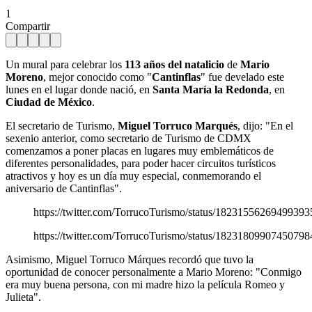
1
Compartir
Un mural para celebrar los
113 años del natalicio
de
Mario
Moreno
, mejor conocido como "
Cantinflas
" fue develado este
lunes en el lugar donde nació, en
Santa María la Redonda
, en
Ciudad de México
.
El secretario de Turismo,
Miguel Torruco Marqués
, dijo: "En el
sexenio anterior, como secretario de Turismo de CDMX
comenzamos a poner placas en lugares muy emblemáticos de
diferentes personalidades, para poder hacer circuitos turísticos
atractivos y hoy es un día muy especial, conmemorando el
aniversario de Cantinflas".
https://twitter.com/TorrucoTurismo/status/18231556269499393
https://twitter.com/TorrucoTurismo/status/18231809907450798
Asimismo, Miguel Torruco Márques recordó que tuvo la
oportunidad de conocer personalmente a Mario Moreno: "Conmigo
era muy buena persona, con mi madre hizo la película Romeo y
Julieta".