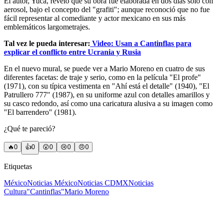
El autor, Yuca, reveló que su obra fue elaborada en dos días solo con
aerosol, bajo el concepto del "grafiti"; aunque reconoció que no fue
fácil representar al comediante y actor mexicano en sus más
emblemáticos largometrajes.
Tal vez le pueda interesar:
Video: Usan a Cantinflas para
explicar el conflicto entre Ucrania y Rusia
En el nuevo mural, se puede ver a Mario Moreno en cuatro de sus
diferentes facetas: de traje y serio, como en la película "El profe"
(1971), con su típica vestimenta en "Ahí está el detalle" (1940), "El
Patrullero 777" (1987), en su uniforme azul con detalles amarillos y
su casco redondo, así como una caricatura alusiva a su imagen como
"El barrendero" (1981).
¿Qué te pareció?
🔥
0
👍
0
😲
0
😢
0
😠
0
Etiquetas
México
Noticias México
Noticias CDMX
Noticias
Cultura
"Cantinflas"
Mario Moreno