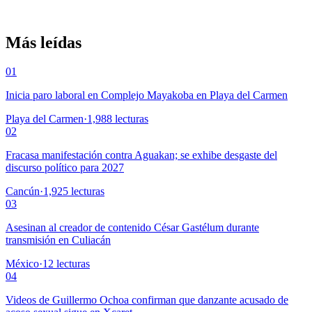
Más leídas
01
Inicia paro laboral en Complejo Mayakoba en Playa del Carmen
Playa del Carmen
·
1,988
lecturas
02
Fracasa manifestación contra Aguakan; se exhibe desgaste del
discurso político para 2027
Cancún
·
1,925
lecturas
03
Asesinan al creador de contenido César Gastélum durante
transmisión en Culiacán
México
·
12
lecturas
04
Videos de Guillermo Ochoa confirman que danzante acusado de