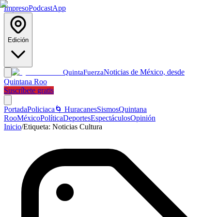
Impreso
Podcast
App
Edición
Noticias de México, desde
Quinta
Fuerza
Quintana Roo
Suscríbete gratis
Portada
Policiaca
🌀 Huracanes
Sismos
Quintana
Roo
México
Política
Deportes
Espectáculos
Opinión
Inicio
/
Etiqueta:
Noticias Cultura