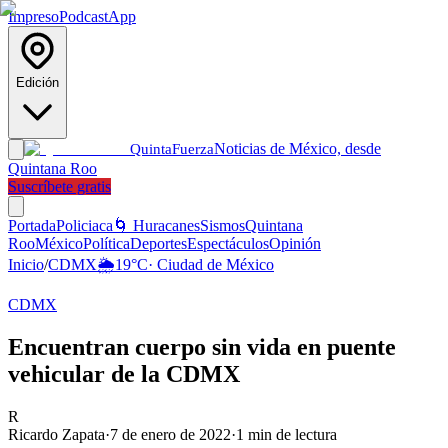
Impreso
Podcast
App
Edición
Noticias de México, desde
Quinta
Fuerza
Quintana Roo
Suscríbete gratis
Portada
Policiaca
🌀 Huracanes
Sismos
Quintana
Roo
México
Política
Deportes
Espectáculos
Opinión
Inicio
/
CDMX
🌦️
19
°C
·
Ciudad de México
CDMX
Encuentran cuerpo sin vida en puente
vehicular de la CDMX
R
Ricardo Zapata
·
7 de enero de 2022
·
1
min de lectura