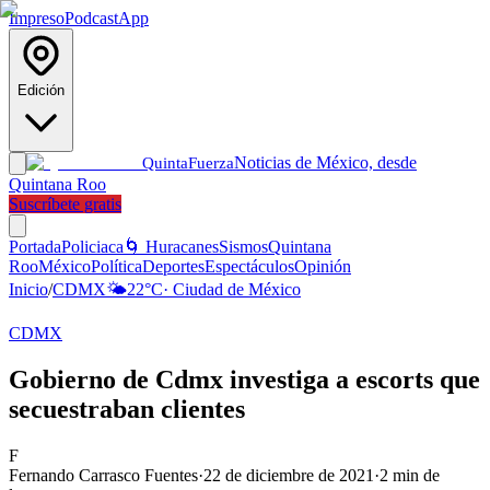
Impreso
Podcast
App
Edición
Noticias de México, desde
Quinta
Fuerza
Quintana Roo
Suscríbete gratis
Portada
Policiaca
🌀 Huracanes
Sismos
Quintana
Roo
México
Política
Deportes
Espectáculos
Opinión
Inicio
/
CDMX
🌤️
22
°C
·
Ciudad de México
CDMX
Gobierno de Cdmx investiga a escorts que
secuestraban clientes
F
Fernando Carrasco Fuentes
·
22 de diciembre de 2021
·
2
min de