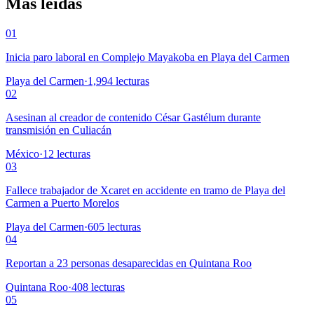
Más leídas
01
Inicia paro laboral en Complejo Mayakoba en Playa del Carmen
Playa del Carmen
·
1,994
lecturas
02
Asesinan al creador de contenido César Gastélum durante
transmisión en Culiacán
México
·
12
lecturas
03
Fallece trabajador de Xcaret en accidente en tramo de Playa del
Carmen a Puerto Morelos
Playa del Carmen
·
605
lecturas
04
Reportan a 23 personas desaparecidas en Quintana Roo
Quintana Roo
·
408
lecturas
05