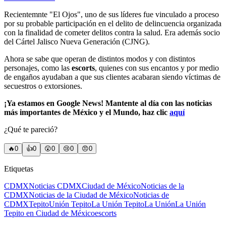
Recientemnte "El Ojos", uno de sus líderes fue vinculado a proceso
por su probable participación en el delito de delincuencia organizada
con la finalidad de cometer delitos contra la salud. Era además socio
del Cártel Jalisco Nueva Generación (CJNG).
Ahora se sabe que operan de distintos modos y con distintos
personajes, como las
escorts
, quienes con sus encantos y por medio
de engaños ayudaban a que sus clientes acabaran siendo víctimas de
secuestros o extorsiones.
¡Ya estamos en Google News! Mantente al día con las noticias
más importantes de México y el Mundo, haz clic
aquí
¿Qué te pareció?
🔥
0
👍
0
😲
0
😢
0
😠
0
Etiquetas
CDMX
Noticias CDMX
Ciudad de México
Noticias de la
CDMX
Noticias de la Ciudad de México
Noticias de
CDMX
Tepito
Unión Tepito
La Unión Tepito
La Unión
La Unión
Tepito en Ciudad de México
escorts