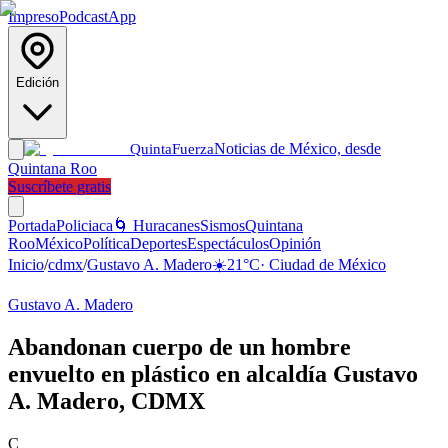
Impreso
Podcast
App
Edición
Noticias de México, desde
Quinta
Fuerza
Quintana Roo
Suscríbete gratis
Portada
Policiaca
🌀 Huracanes
Sismos
Quintana
Roo
México
Política
Deportes
Espectáculos
Opinión
Inicio
/
cdmx
/
Gustavo A. Madero
☀️
21
°C
·
Ciudad de México
Gustavo A. Madero
Abandonan cuerpo de un hombre
envuelto en plástico en alcaldía Gustavo
A. Madero, CDMX
C