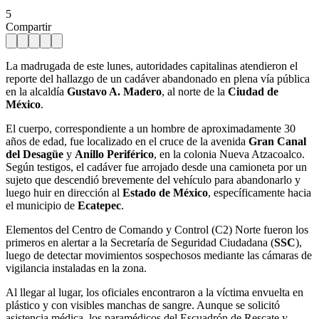
5
Compartir
La madrugada de este lunes, autoridades capitalinas atendieron el
reporte del hallazgo de un cadáver abandonado en plena vía pública
en la alcaldía
Gustavo A. Madero
, al norte de la
Ciudad de
México
.
El cuerpo, correspondiente a un hombre de aproximadamente 30
años de edad, fue localizado en el cruce de la avenida
Gran Canal
del Desagüe
y
Anillo Periférico
, en la colonia Nueva Atzacoalco.
Según testigos, el cadáver fue arrojado desde una camioneta por un
sujeto que descendió brevemente del vehículo para abandonarlo y
luego huir en dirección al
Estado de México
, específicamente hacia
el municipio de
Ecatepec
.
Elementos del Centro de Comando y Control (C2) Norte fueron los
primeros en alertar a la Secretaría de Seguridad Ciudadana (
SSC
),
luego de detectar movimientos sospechosos mediante las cámaras de
vigilancia instaladas en la zona.
Al llegar al lugar, los oficiales encontraron a la víctima envuelta en
plástico y con visibles manchas de sangre. Aunque se solicitó
asistencia médica, los paramédicos del Escuadrón de Rescate y