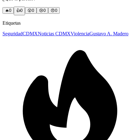
🔥
0
👍
0
😲
0
😢
0
😠
0
Etiquetas
Seguridad
CDMX
Noticias CDMX
Violencia
Gustavo A. Madero