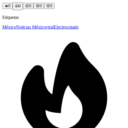
🔥
0
👍
0
😲
0
😢
0
😠
0
Etiquetas
México
Noticias México
viral
Electrocutado