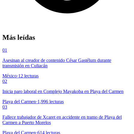
Más leídas
01
Asesinan al creador de contenido César Gastélum durante
transmisión en Culiacán
México
·
12
lecturas
02
Inicia paro laboral en Complejo Mayakoba en Playa del Carmen
Playa del Carmen
·
1,996
lecturas
03
Fallece trabajador de Xcaret en accidente en tramo de Playa del
Carmen a Puerto Morelos
Playa del Carmen
·
614
lecturas