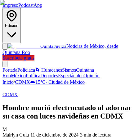
Impreso
Podcast
App
Edición
Noticias de México, desde
Quinta
Fuerza
Quintana Roo
Suscríbete gratis
Portada
Policiaca
🌀 Huracanes
Sismos
Quintana
Roo
México
Política
Deportes
Espectáculos
Opinión
Inicio
/
CDMX
☁️
15
°C
·
Ciudad de México
CDMX
Hombre murió electrocutado al adornar
su casa con luces navideñas en CDMX
M
Mairlyn Guía
·
11 de diciembre de 2024
·
3
min de lectura