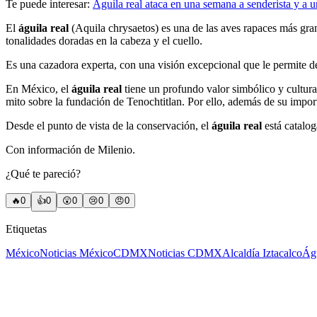
Te puede interesar:
Águila real ataca en una semana a senderista y a 
El
águila real
(Aquila chrysaetos) es una de las aves rapaces más gra
tonalidades doradas en la cabeza y el cuello.
Es una cazadora experta, con una visión excepcional que le permite de
En México, el
águila real
tiene un profundo valor simbólico y cultur
mito sobre la fundación de Tenochtitlan. Por ello, además de su importa
Desde el punto de vista de la conservación, el
águila real
está catalog
Con información de Milenio.
¿Qué te pareció?
🔥
0
👍
0
😲
0
😢
0
😠
0
Etiquetas
México
Noticias México
CDMX
Noticias CDMX
Alcaldía Iztacalco
Águ