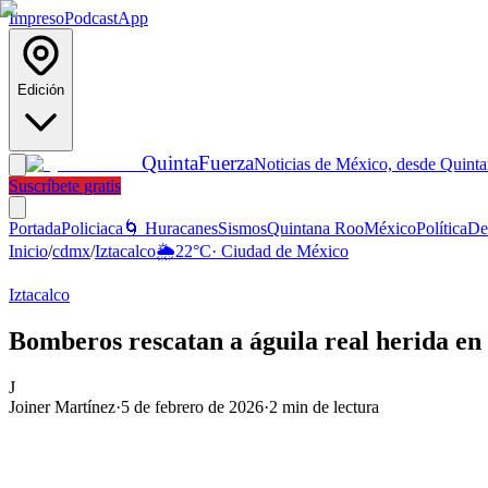
Impreso
Podcast
App
Edición
Quinta
Fuerza
Noticias de México, desde Quint
Suscríbete gratis
Portada
Policiaca
🌀 Huracanes
Sismos
Quintana Roo
México
Política
De
Inicio
/
cdmx
/
Iztacalco
🌦️
22
°C
·
Ciudad de México
Iztacalco
Bomberos rescatan a águila real herida en
J
Joiner Martínez
·
5 de febrero de 2026
·
2
min de lectura