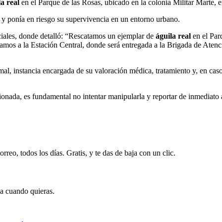
la real
en el Parque de las Rosas, ubicado en la colonia Militar Marte, e
r y ponía en riesgo su supervivencia en un entorno urbano.
ciales, donde detalló: “Rescatamos un ejemplar de
águila real
en el Parq
tamos a la Estación Central, donde será entregada a la Brigada de Aten
al, instancia encargada de su valoración médica, tratamiento y, en caso 
sionada, es fundamental no intentar manipularla y reportar de inmediato 
rreo, todos los días. Gratis, y te das de baja con un clic.
ja cuando quieras.