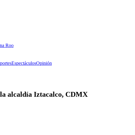
ana Roo
portes
Espectáculos
Opinión
 la alcaldía Iztacalco, CDMX