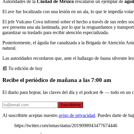
Autoridades de la
Ciudad de México
rescataron un ejemplar de
águi
El ave fue localizada con una lesión en un ala, lo que le impedía vola
El jefe Vulcano Cova informó sobre el hecho a través de sus redes so
ave presenta una ala lastimada, por lo que la resguardamos y transpor
garantizar su traslado para recibir atención especializada.
Posteriormente, el águila fue canalizada a la Brigada de Atención Anim
natural.
Las autoridades recordaron que, ante el hallazgo de fauna silvestre le
📰 Tu edición de hoy
Recibe el periódico de mañana a las 7:00 am
El diario para hojear, las claves del día y el podcast ☕ — todo en un co
Suscribirme
Al suscribirte aceptas nuestro
aviso de privacidad
. Puedes darte de ba
https://twitter.com/nmas/status/2019098943477674446