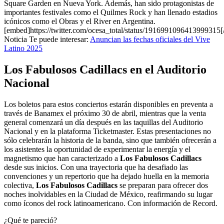
Square Garden en Nueva York. Además, han sido protagonistas de
importantes festivales como el Quilmes Rock y han llenado estadios
icónicos como el Obras y el River en Argentina.
[embed]https://twitter.com/ocesa_total/status/1916991096413999315
Noticia Te puede interesar:
Anuncian las fechas oficiales del Vive
Latino 2025
Los Fabulosos Cadillacs en el Auditorio
Nacional
Los boletos para estos conciertos estarán disponibles en preventa a
través de Banamex el próximo 30 de abril, mientras que la venta
general comenzará un día después en las taquillas del Auditorio
Nacional y en la plataforma Ticketmaster. Estas presentaciones no
sólo celebrarán la historia de la banda, sino que también ofrecerán a
los asistentes la oportunidad de experimentar la energía y el
magnetismo que han caracterizado a
Los Fabulosos Cadillacs
desde sus inicios. Con una trayectoria que ha desafiado las
convenciones y un repertorio que ha dejado huella en la memoria
colectiva,
Los Fabulosos Cadillacs
se preparan para ofrecer dos
noches inolvidables en la Ciudad de México, reafirmando su lugar
como íconos del rock latinoamericano. Con información de Record.
¿Qué te pareció?