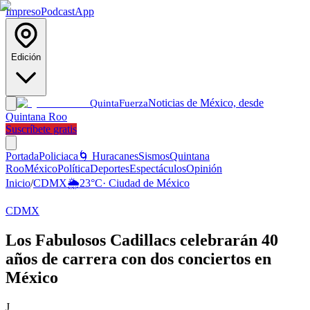
Impreso
Podcast
App
Edición
Noticias de México, desde
Quinta
Fuerza
Quintana Roo
Suscríbete gratis
Portada
Policiaca
🌀 Huracanes
Sismos
Quintana
Roo
México
Política
Deportes
Espectáculos
Opinión
Inicio
/
CDMX
🌦️
23
°C
·
Ciudad de México
CDMX
Los Fabulosos Cadillacs celebrarán 40
años de carrera con dos conciertos en
México
J