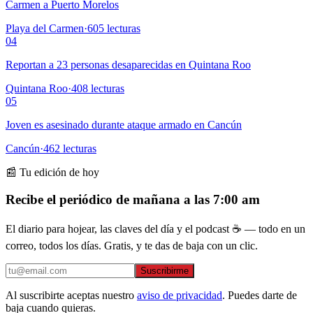
Carmen a Puerto Morelos
Playa del Carmen
·
605
lecturas
04
Reportan a 23 personas desaparecidas en Quintana Roo
Quintana Roo
·
408
lecturas
05
Joven es asesinado durante ataque armado en Cancún
Cancún
·
462
lecturas
📰 Tu edición de hoy
Recibe el periódico de mañana a las 7:00 am
El diario para hojear, las claves del día y el podcast ☕ — todo en un
correo, todos los días. Gratis, y te das de baja con un clic.
Suscribirme
Al suscribirte aceptas nuestro
aviso de privacidad
. Puedes darte de
baja cuando quieras.