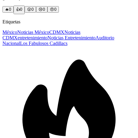
🔥
0
👍
0
😲
0
😢
0
😠
0
Etiquetas
México
Noticias México
CDMX
Noticias
CDMX
entretenimiento
Noticias Entretenimiento
Auditorio
Nacional
Los Fabulosos Cadillacs