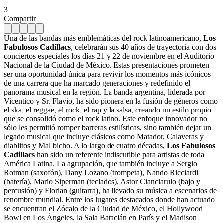
3
Compartir
Una de las bandas más emblemáticas del rock latinoamericano,
Los
Fabulosos Cadillacs
, celebrarán sus 40 años de trayectoria con dos
conciertos especiales los días 21 y 22 de noviembre en el Auditorio
Nacional de la Ciudad de México. Estas presentaciones prometen
ser una oportunidad única para revivir los momentos más icónicos
de una carrera que ha marcado generaciones y redefinido el
panorama musical en la región. La banda argentina, liderada por
Vicentico y Sr. Flavio, ha sido pionera en la fusión de géneros como
el ska, el reggae, el rock, el rap y la salsa, creando un estilo propio
que se consolidó como el rock latino. Este enfoque innovador no
sólo les permitió romper barreras estilísticas, sino también dejar un
legado musical que incluye clásicos como Matador, Calaveras y
diablitos y Mal bicho. A lo largo de cuatro décadas,
Los Fabulosos
Cadillacs
han sido un referente indiscutible para artistas de toda
América Latina. La agrupación, que también incluye a Sergio
Rotman (saxofón), Dany Lozano (trompeta), Nando Ricciardi
(batería), Mario Siperman (teclados), Astor Cianciarulo (bajo y
percusión) y Florian (guitarra), ha llevado su música a escenarios de
renombre mundial. Entre los lugares destacados donde han actuado
se encuentran el Zócalo de la Ciudad de México, el Hollywood
Bowl en Los Ángeles, la Sala Bataclán en París y el Madison