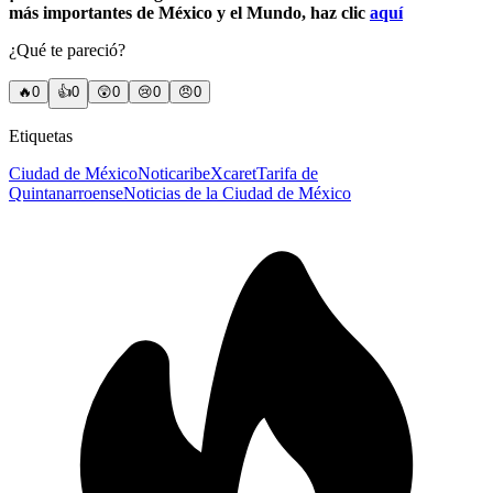
más importantes de México y el Mundo, haz clic
aquí
¿Qué te pareció?
🔥
0
👍
0
😲
0
😢
0
😠
0
Etiquetas
Ciudad de México
Noticaribe
Xcaret
Tarifa de
Quintanarroense
Noticias de la Ciudad de México