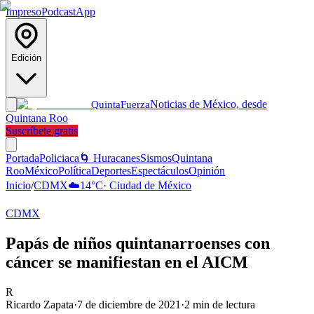
Impreso
Podcast
App
Edición
Noticias de México, desde
Quinta
Fuerza
Quintana Roo
Suscríbete gratis
Portada
Policiaca
🌀 Huracanes
Sismos
Quintana
Roo
México
Política
Deportes
Espectáculos
Opinión
Inicio
/
CDMX
☁️
14
°C
·
Ciudad de México
CDMX
Papás de niños quintanarroenses con
cáncer se manifiestan en el AICM
R
Ricardo Zapata
·
7 de diciembre de 2021
·
2
min de lectura