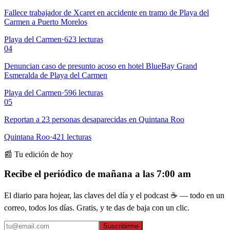
Fallece trabajador de Xcaret en accidente en tramo de Playa del
Carmen a Puerto Morelos
Playa del Carmen
·
623
lecturas
04
Denuncian caso de presunto acoso en hotel BlueBay Grand
Esmeralda de Playa del Carmen
Playa del Carmen
·
596
lecturas
05
Reportan a 23 personas desaparecidas en Quintana Roo
Quintana Roo
·
421
lecturas
📰 Tu edición de hoy
Recibe el periódico de mañana a las 7:00 am
El diario para hojear, las claves del día y el podcast ☕ — todo en un
correo, todos los días. Gratis, y te das de baja con un clic.
Suscribirme