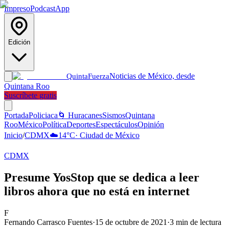
Impreso
Podcast
App
Edición
Noticias de México, desde
Quinta
Fuerza
Quintana Roo
Suscríbete gratis
Portada
Policiaca
🌀 Huracanes
Sismos
Quintana
Roo
México
Política
Deportes
Espectáculos
Opinión
Inicio
/
CDMX
☁️
14
°C
·
Ciudad de México
CDMX
Presume YosStop que se dedica a leer
libros ahora que no está en internet
F
Fernando Carrasco Fuentes
·
15 de octubre de 2021
·
3
min de lectura