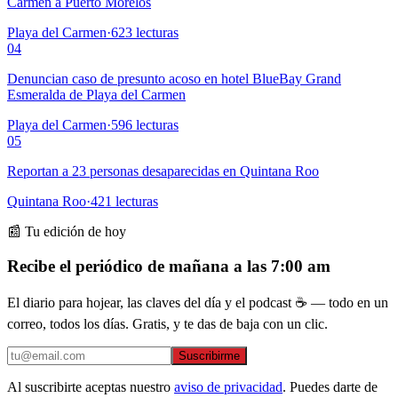
Carmen a Puerto Morelos
Playa del Carmen
·
623
lecturas
04
Denuncian caso de presunto acoso en hotel BlueBay Grand
Esmeralda de Playa del Carmen
Playa del Carmen
·
596
lecturas
05
Reportan a 23 personas desaparecidas en Quintana Roo
Quintana Roo
·
421
lecturas
📰 Tu edición de hoy
Recibe el periódico de mañana a las 7:00 am
El diario para hojear, las claves del día y el podcast ☕ — todo en un
correo, todos los días. Gratis, y te das de baja con un clic.
Suscribirme
Al suscribirte aceptas nuestro
aviso de privacidad
. Puedes darte de