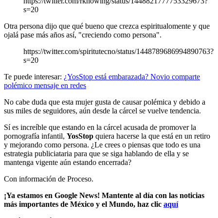
https://twitter.com/rknowing/status/1448821777753329673?
s=20
Otra persona dijo que qué bueno que crezca espiritualomente y que
ojalá pase más años así, "creciendo como persona".
https://twitter.com/spiritutecno/status/1448789686994890763?
s=20
Te puede interesar:
¿YosStop está embarazada? Novio comparte
polémico mensaje en redes
No cabe duda que esta mujer gusta de causar polémica y debido a
sus miles de seguidores, aún desde la cárcel se vuelve tendencia.
Sí es increíble que estando en la cárcel acusada de promover la
pornografía infantil,
YosStop
quiera hacerse la que está en un retiro
y mejorando como persona. ¿Le crees o piensas que todo es una
estrategia publiciataria para que se siga hablando de ella y se
mantenga vigente aún estando encerrada?
Con información de Proceso.
¡Ya estamos en Google News! Mantente al día con las noticias
más importantes de México y el Mundo, haz clic
aquí