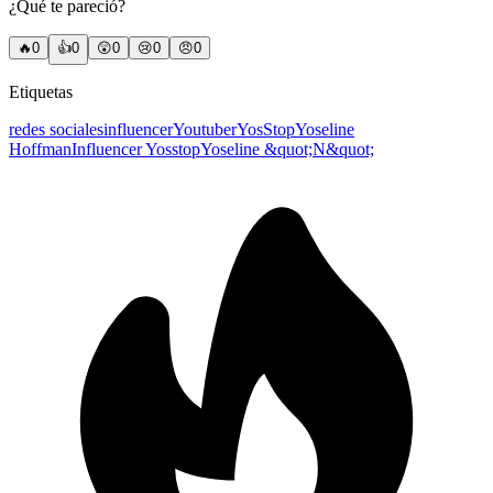
¿Qué te pareció?
🔥
0
👍
0
😲
0
😢
0
😠
0
Etiquetas
redes sociales
influencer
Youtuber
YosStop
Yoseline
Hoffman
Influencer Yosstop
Yoseline &quot;N&quot;