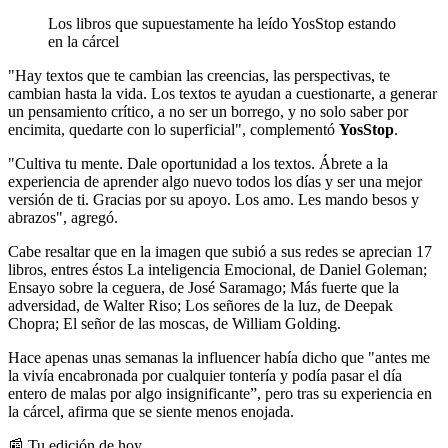
Los libros que supuestamente ha leído YosStop estando
en la cárcel
"Hay textos que te cambian las creencias, las perspectivas, te
cambian hasta la vida. Los textos te ayudan a cuestionarte, a generar
un pensamiento crítico, a no ser un borrego, y no solo saber por
encimita, quedarte con lo superficial", complementó
YosStop
.
"Cultiva tu mente. Dale oportunidad a los textos. Ábrete a la
experiencia de aprender algo nuevo todos los días y ser una mejor
versión de ti. Gracias por su apoyo. Los amo. Les mando besos y
abrazos", agregó.
Cabe resaltar que en la imagen que subió a sus redes se aprecian 17
libros, entres éstos La inteligencia Emocional, de Daniel Goleman;
Ensayo sobre la ceguera, de José Saramago; Más fuerte que la
adversidad, de Walter Riso; Los señores de la luz, de Deepak
Chopra; El señor de las moscas, de William Golding.
Hace apenas unas semanas la influencer había dicho que "antes me
la vivía encabronada por cualquier tontería y podía pasar el día
entero de malas por algo insignificante”, pero tras su experiencia en
la cárcel, afirma que se siente menos enojada.
📰 Tu edición de hoy