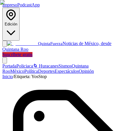
Impreso
Podcast
App
Edición
Noticias de México, desde
Quinta
Fuerza
Quintana Roo
Suscríbete gratis
Portada
Policiaca
🌀 Huracanes
Sismos
Quintana
Roo
México
Política
Deportes
Espectáculos
Opinión
Inicio
/
Etiqueta:
YosStop