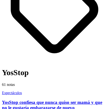
YosStop
61
notas
Espectáculos
YosStop confiesa que nunca quiso ser mamá y que
no le gustaría embarazarse de nuevo