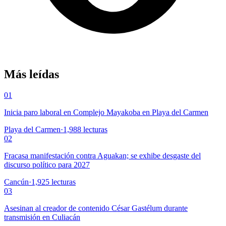
Más leídas
01
Inicia paro laboral en Complejo Mayakoba en Playa del Carmen
Playa del Carmen
·
1,988
lecturas
02
Fracasa manifestación contra Aguakan; se exhibe desgaste del
discurso político para 2027
Cancún
·
1,925
lecturas
03
Asesinan al creador de contenido César Gastélum durante
transmisión en Culiacán