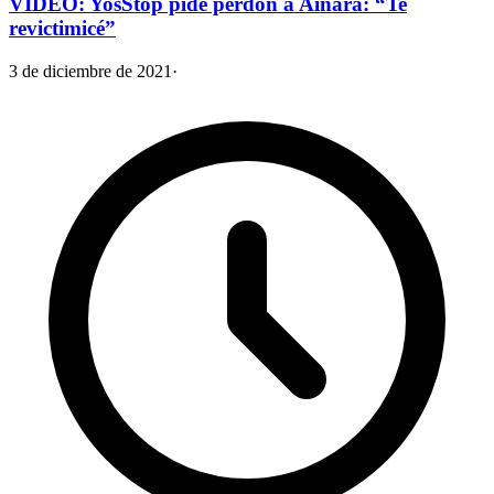
VIDEO: YosStop pide perdón a Ainara: “Te
revictimicé”
3 de diciembre de 2021
·