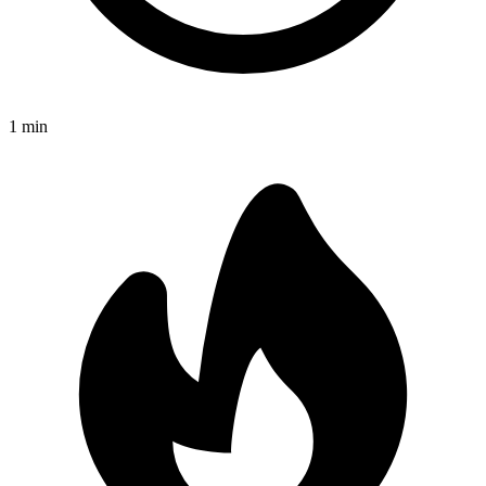
1
min