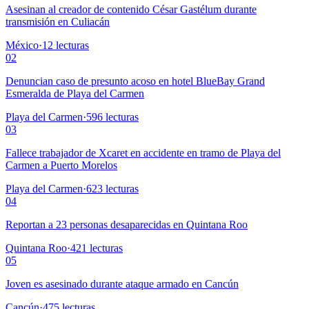
Asesinan al creador de contenido César Gastélum durante
transmisión en Culiacán
México
·
12
lecturas
02
Denuncian caso de presunto acoso en hotel BlueBay Grand
Esmeralda de Playa del Carmen
Playa del Carmen
·
596
lecturas
03
Fallece trabajador de Xcaret en accidente en tramo de Playa del
Carmen a Puerto Morelos
Playa del Carmen
·
623
lecturas
04
Reportan a 23 personas desaparecidas en Quintana Roo
Quintana Roo
·
421
lecturas
05
Joven es asesinado durante ataque armado en Cancún
Cancún
·
475
lecturas