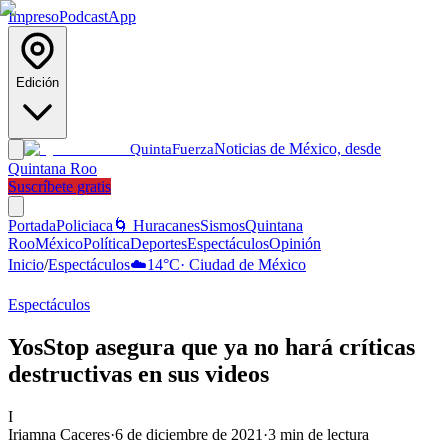
Impreso
Podcast
App
Edición
Noticias de México, desde
Quinta
Fuerza
Quintana Roo
Suscríbete gratis
Portada
Policiaca
🌀 Huracanes
Sismos
Quintana
Roo
México
Política
Deportes
Espectáculos
Opinión
Inicio
/
Espectáculos
☁️
14
°C
·
Ciudad de México
Espectáculos
YosStop asegura que ya no hará críticas
destructivas en sus videos
I
Iriamna Caceres
·
6 de diciembre de 2021
·
3
min de lectura