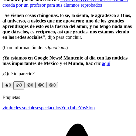
creada por un profesor para sus alumnos reprobados
"
Se vienen cosas chingonas, lo sé, lo siento, le agradezco a Dios,
al universo, a ustedes que me apoyaron; uno de los grandes
aprendizajes de esto es la fuerza del amor, y no tengo nada más
que dárselos, es recíproco, así que gracias, nos estamos viendo
en las redes sociales"
, dijo para concluir.
(Con información de:
sdpnoticias
)
¡Ya estamos en Google News! Mantente al día con las noticias
más importantes de México y el Mundo, haz clic
aquí
¿Qué te pareció?
🔥
0
👍
0
😲
0
😢
0
😠
0
Etiquetas
viral
redes sociales
espectáculos
YouTube
YosStop