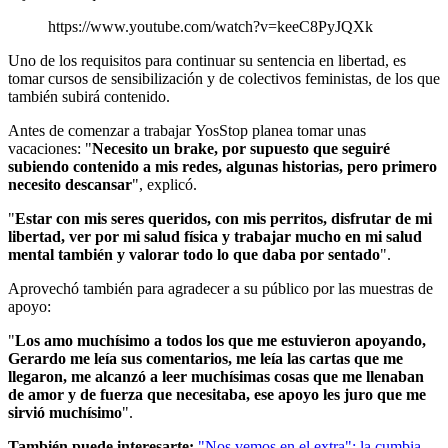
https://www.youtube.com/watch?v=keeC8PyJQXk
Uno de los requisitos para continuar su sentencia en libertad, es
tomar cursos de sensibilización y de colectivos feministas, de los que
también subirá contenido.
Antes de comenzar a trabajar YosStop planea tomar unas
vacaciones: "
Necesito un brake, por supuesto que seguiré
subiendo contenido a mis redes, algunas historias, pero primero
necesito descansar
", explicó.
"
Estar con mis seres queridos, con mis perritos, disfrutar de mi
libertad, ver por mi salud física y trabajar mucho en mi salud
mental también y valorar todo lo que daba por sentado
".
Aprovechó también para agradecer a su público por las muestras de
apoyo:
"
Los amo muchísimo a todos los que me estuvieron apoyando,
Gerardo me leía sus comentarios, me leía las cartas que me
llegaron, me alcanzó a leer muchísimas cosas que me llenaban
de amor y de fuerza que necesitaba, ese apoyo les juro que me
sirvió muchísimo
".
También puede interesarte:
"Nos vemos en el extra": la cumbia