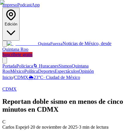
Impreso
Podcast
App
Edición
Noticias de México, desde
Quinta
Fuerza
Quintana Roo
Suscríbete gratis
Portada
Policiaca
🌀 Huracanes
Sismos
Quintana
Roo
México
Política
Deportes
Espectáculos
Opinión
Inicio
/
CDMX
🌦️
23
°C
·
Ciudad de México
CDMX
Reportan doble sismo en menos de cinco
minutos en CDMX
C
Carlos Espejel
·
20 de noviembre de 2025
·
3
min de lectura