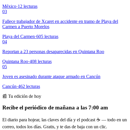
México
·
12
lecturas
03
Fallece trabajador de Xcaret en accidente en tramo de Playa del
Carmen a Puerto Morelos
Playa del Carmen
·
605
lecturas
04
Reportan a 23 personas desaparecidas en Quintana Roo
Quintana Roo
·
408
lecturas
05
Joven es asesinado durante ataque armado en Cancún
Cancún
·
462
lecturas
📰 Tu edición de hoy
Recibe el periódico de mañana a las 7:00 am
El diario para hojear, las claves del día y el podcast ☕ — todo en un
correo, todos los días. Gratis, y te das de baja con un clic.