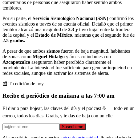
comentarios de personas que aseguraron haber sentido ambos
temblores.
Por su parte, el
Servicio Sismológico Nacional (SSN)
confirmó los
eventos sísmicos a través de su cuenta oficial. Detalló que el primer
temblor alcanzó una magnitud de
2.3 y
tuvo lugar entre la frontera
de la capital y el
Estado de México
, mientras que el segundo fue de
2.5 grados.
A pesar de que ambos
sismos
fueron de baja magnitud, habitantes
de zonas como
Miguel Hidalgo
y áreas colindantes con
Azcapotzalco
aseguraron haber percibido claramente el
movimiento. La intensidad fue suficiente para generar inquietud en
redes sociales, aunque sin activar los sistemas de alerta.
📰 Tu edición de hoy
Recibe el periódico de mañana a las 7:00 am
El diario para hojear, las claves del día y el podcast ☕ — todo en un
correo, todos los días. Gratis, y te das de baja con un clic.
Suscribirme
Al suscribirte aceptas nuestro
aviso de privacidad
. Puedes darte de