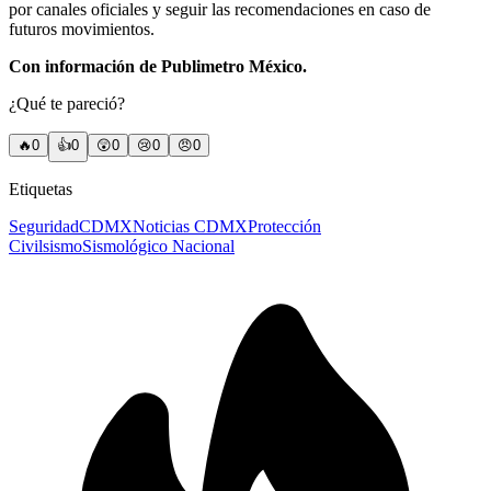
por canales oficiales y seguir las recomendaciones en caso de
futuros movimientos.
Con información de Publimetro México.
¿Qué te pareció?
🔥
0
👍
0
😲
0
😢
0
😠
0
Etiquetas
Seguridad
CDMX
Noticias CDMX
Protección
Civil
sismo
Sismológico Nacional