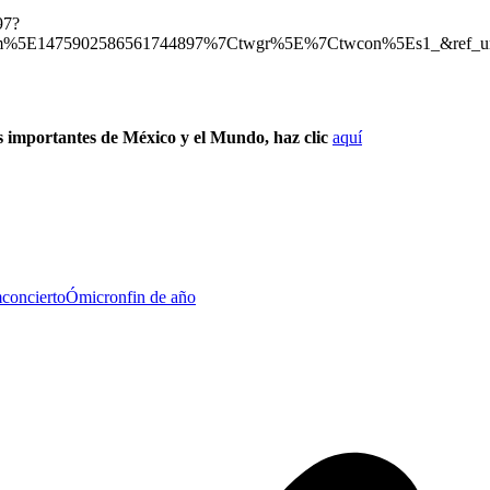
97?
rm%5E1475902586561744897%7Ctwgr%5E%7Ctwcon%5Es1_&ref_u
s importantes de México y el Mundo, haz clic
aquí
m
concierto
Ómicron
fin de año