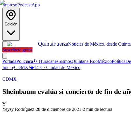
Impreso
Podcast
App
Edición
Quinta
Fuerza
Noticias de México, desde Quint
Suscríbete gratis
Portada
Policiaca
🌀 Huracanes
Sismos
Quintana Roo
México
Política
De
Inicio
/
CDMX
🌤️
14
°C
·
Ciudad de México
CDMX
Sheinbaum evalúa si concierto de fin de 
Y
Yeysy Rodríguez
·
28 de diciembre de 2021
·
2
min de lectura