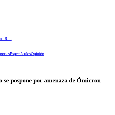
ana Roo
portes
Espectáculos
Opinión
año se pospone por amenaza de Ómicron