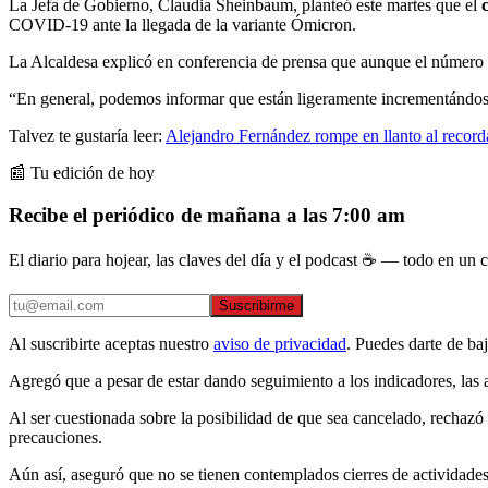
La Jefa de Gobierno, Claudia Sheinbaum, planteó este martes que el
COVID-19 ante la llegada de la variante Ómicron.
La Alcaldesa explicó en conferencia de prensa que aunque el número de
“En general, podemos informar que están ligeramente incrementándose l
Talvez te gustaría leer:
Alejandro Fernández rompe en llanto al record
📰 Tu edición de hoy
Recibe el periódico de mañana a las 7:00 am
El diario para hojear, las claves del día y el podcast ☕ — todo en un co
Suscribirme
Al suscribirte aceptas nuestro
aviso de privacidad
. Puedes darte de ba
Agregó que a pesar de estar dando seguimiento a los indicadores, las a
Al ser cuestionada sobre la posibilidad de que sea cancelado, rechazó
precauciones.
Aún así, aseguró que no se tienen contemplados cierres de actividade