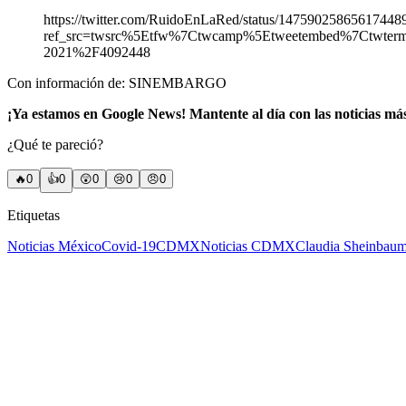
https://twitter.com/RuidoEnLaRed/status/14759025865617448
ref_src=twsrc%5Etfw%7Ctwcamp%5Etweetembed%7Ctwte
2021%2F4092448
Con información de: SINEMBARGO
¡Ya estamos en Google News! Mantente al día con las noticias má
¿Qué te pareció?
🔥
0
👍
0
😲
0
😢
0
😠
0
Etiquetas
Noticias México
Covid-19
CDMX
Noticias CDMX
Claudia Sheinbau