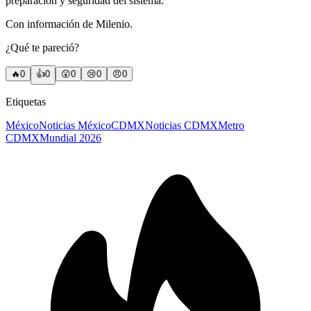
preparación y seguridad del sistema.
Con información de Milenio.
¿Qué te pareció?
🔥
0
👍
0
😲
0
😢
0
😠
0
Etiquetas
México
Noticias México
CDMX
Noticias CDMX
Metro
CDMX
Mundial 2026