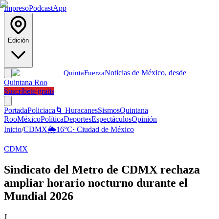
Impreso
Podcast
App
Edición
Noticias de México, desde
Quinta
Fuerza
Quintana Roo
Suscríbete gratis
Portada
Policiaca
🌀 Huracanes
Sismos
Quintana
Roo
México
Política
Deportes
Espectáculos
Opinión
Inicio
/
CDMX
🌦️
16
°C
·
Ciudad de México
CDMX
Sindicato del Metro de CDMX rechaza
ampliar horario nocturno durante el
Mundial 2026
J