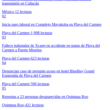
transmisión en Culiacán
México
·
12
lecturas
02
Inicia paro laboral en Complejo Mayakoba en Playa del Carmen
Playa del Carmen
·
1,998
lecturas
03
Fallece trabajador de Xcaret en accidente en tramo de Playa del
Carmen a Puerto Morelos
Playa del Carmen
·
623
lecturas
04
Denuncian caso de presunto acoso en hotel BlueBay Grand
Esmeralda de Playa del Carmen
Playa del Carmen
·
596
lecturas
05
Reportan a 23 personas desaparecidas en Quintana Roo
Quintana Roo
·
421
lecturas