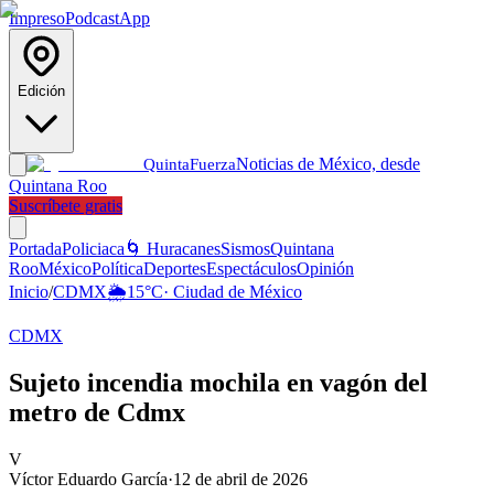
Impreso
Podcast
App
Edición
Noticias de México, desde
Quinta
Fuerza
Quintana Roo
Suscríbete gratis
Portada
Policiaca
🌀 Huracanes
Sismos
Quintana
Roo
México
Política
Deportes
Espectáculos
Opinión
Inicio
/
CDMX
🌦️
15
°C
·
Ciudad de México
CDMX
Sujeto incendia mochila en vagón del
metro de Cdmx
V
Víctor Eduardo García
·
12 de abril de 2026