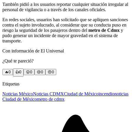
También pidió a los usuarios reportar cualquier situación irregular al
personal de vigilancia o a través de los canales oficiales.
En redes sociales, usuarios han solicitado que se apliquen sanciones
contra el sujeto involucrado, al considerar que su conducta puso en
riesgo la seguridad de los pasajeros dentro del
metro de Cdmx
y
pudo generar un incidente de mayor gravedad en el sistema de
transporte.
Con información de El Universal
¿Qué te pareció?
🔥
0
👍
0
😲
0
😢
0
😠
0
Etiquetas
Noticias México
Noticias CDMX
Ciudad de México
incendio
noticias
Ciudad de México
metro de cdmx